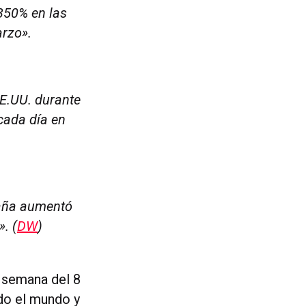
 350% en las
arzo».
EE.UU. durante
cada día en
paña aumentó
. (
DW
)
 semana del 8
do el mundo y