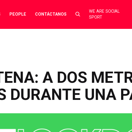
WE ARE SOCIAL
Select
S
PEOPLE
CONTÁCTANOS
SPORT
to
toggle
search
form
ENA: A DOS MET
AS DURANTE UNA 