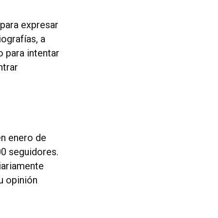
 para expresar
ografías, a
 para intentar
ntrar
en enero de
00 seguidores.
diariamente
u opinión