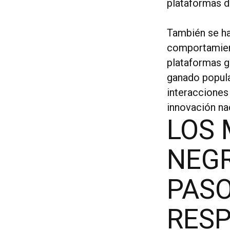
plataformas de
También se ha
comportamient
plataformas g
ganado popular
interacciones
innovación na
LOS 
NEGR
PASO
RESP