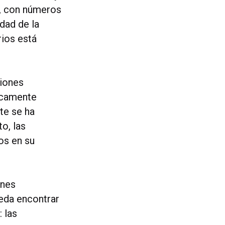
s, con números
dad de la
ios está
ciones
picamente
te se ha
o, las
os en su
ones
eda encontrar
 las