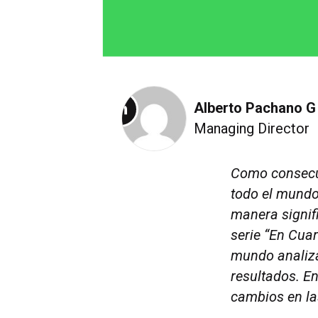
Alberto Pachano G
Select
Managing Director
to
visit
Como consecu
the
todo el mundo
author's
manera signif
Linkedin
serie “En Cuar
profile
mundo analiza
resultados. En
cambios en la