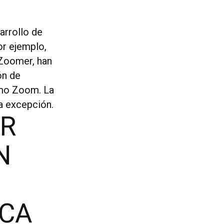
arrollo de
or ejemplo,
kZoomer, han
ón de
omo Zoom. La
na excepción.
OR
N
ICA