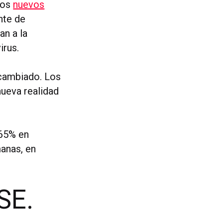
los
nuevos
nte de
an a la
virus.
 cambiado. Los
nueva realidad
465% en
manas, en
SE.