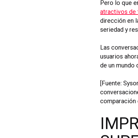
Pero lo que
atractivos de
dirección en l
seriedad y res
Las conversac
usuarios ahora
de un mundo d
[Fuente: Syso
conversacione
comparación c
IMPR