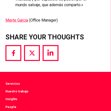
mundo salvaje, que además comparto.»
Mayte García
(Office Manager)
SHARE YOUR THOUGHTS
Share
Share
Share
via
via
via
Facebook
Twitter
LinkedIn
Servicios
Nuestro trabajo
Insights
People