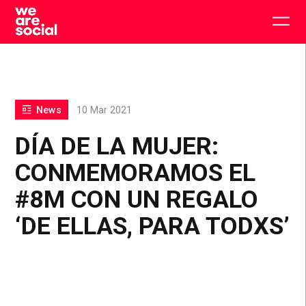
Skip
to
Togg
content
main
men
News
10 Mar 2021
DÍA DE LA MUJER:
CONMEMORAMOS EL
#8M CON UN REGALO
‘DE ELLAS, PARA TODXS’