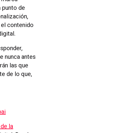
a punto de
nalización,
 el contenido
igital.
esponder,
ue nunca antes
rán las que
e de lo que,
bai
 de la