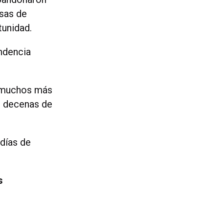
esas de
tunidad.
ndencia
á muchos más
, decenas de
días de
s