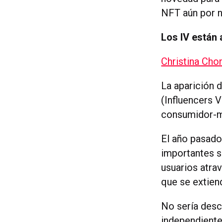
NFT aún por n
Los IV están
Christina Chon
La aparición 
(Influencers 
consumidor-m
El año pasad
importantes s
usuarios atra
que se extiend
No sería desc
independiente