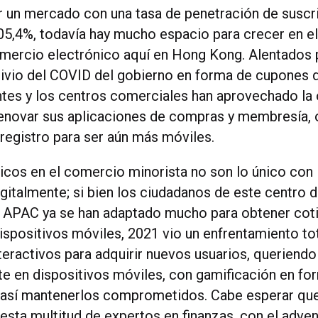
r un mercado con una tasa de penetración de suscr
05,4%, todavía hay mucho espacio para crecer en e
omercio electrónico aquí en Hong Kong. Alentados 
livio del COVID del gobierno en forma de cupones
tes y los centros comerciales han aprovechado la
renovar sus aplicaciones de compras y membresía,
 registro para ser aún más móviles.
sicos en el comercio minorista no son lo único con 
gitalmente; si bien los ciudadanos de este centro 
e APAC ya se han adaptado mucho para obtener cot
ispositivos móviles, 2021 vio un enfrentamiento tot
teractivos para adquirir nuevos usuarios, queriend
e en dispositivos móviles, con gamificación en fo
, y así mantenerlos comprometidos. Cabe esperar que
esta multitud de expertos en finanzas, con el adve