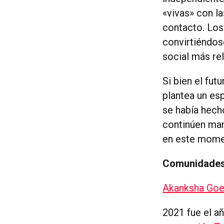
«vivas» con l
contacto. Los
convirtiéndos
social más rel
Si bien el fut
plantea un es
se había hech
continúen man
en este momen
Comunidades
Akanksha Goel
2021 fue el a