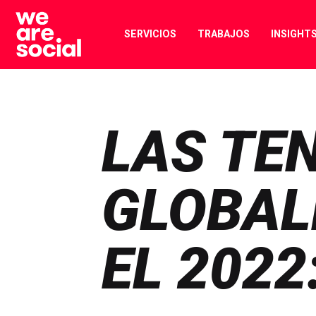
Skip
to
SERVICIOS
TRABAJOS
INSIGHT
content
LAS TE
GLOBAL
EL 2022