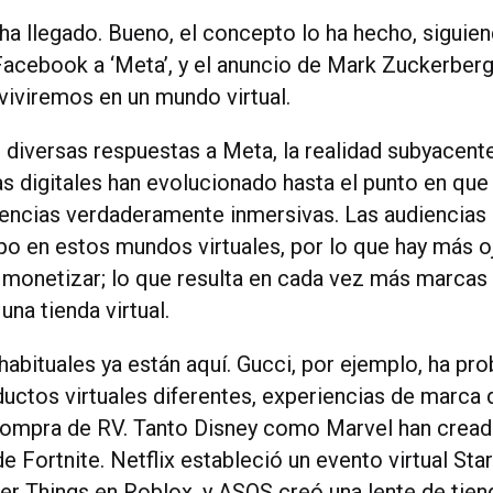
o ha llegado. Bueno, el concepto lo ha hecho, siguie
acebook a ‘Meta’, y el anuncio de Mark Zuckerber
viviremos en un mundo virtual.
s diversas respuestas a Meta, la realidad subyacent
as digitales han evolucionado hasta el punto en qu
iencias verdaderamente inmersivas. Las audiencias
o en estos mundos virtuales, por lo que hay más o
e monetizar; lo que resulta en cada vez más marca
na tienda virtual.
habituales ya están aquí. Gucci, por ejemplo, ha pr
uctos virtuales diferentes, experiencias de marca d
ompra de RV. Tanto Disney como Marvel han cread
e Fortnite. Netflix estableció un evento virtual Sta
er Things en Roblox, y ASOS creó una lente de tie