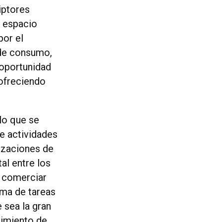
iptores
l espacio
por el
 de consumo,
 oportunidad
 ofreciendo
lo que se
de actividades
izaciones de
al entre los
o comerciar
rma de tareas
 sea la gran
nimiento de