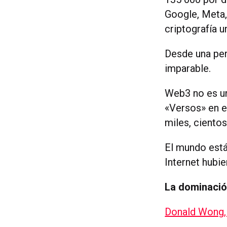
Google, Meta,
criptografía u
Desde una pe
imparable.
Web3 no es un
«Versos» en e
miles, ciento
El mundo está
Internet hubie
La dominación
Donald Wong,