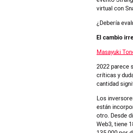
virtual con Sn
¿Debería eval
El cambio irr
Masayuki Tono
2022 parece s
críticas y dud
cantidad signi
Los inversores
están incorpo
otro. Desde d
Web3, tiene 1
135 000 por d