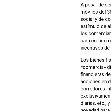
A pesar de se
móviles del 3
social y de c
estímulo de a
los comercian
para crear o 
incentivos de
Los bienes fí
«comercia» di
financieras d
acciones en d
corredores in
exclusivament
diarias, etc.
novedad para 