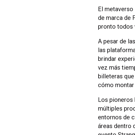
​​El metavers
de marca de F
pronto todos 
A pesar de la
las plataform
brindar exper
vez más tiemp
billeteras qu
cómo montar u
Los pioneros 
múltiples prod
entornos de c
áreas dentro d
evento Strang