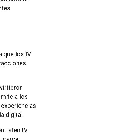
ntes.
a que los IV
eracciones
irtieron
rmite a los
 experiencias
 digital.
ontraten IV
e marca