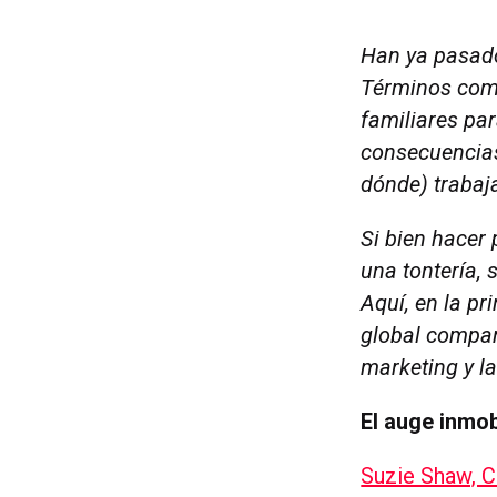
Han ya pasado
Términos como
familiares par
consecuencia
dónde) traba
Si bien hacer
una tontería, 
Aquí, en la pr
global compar
marketing y la
El auge inmobi
Suzie Shaw, C