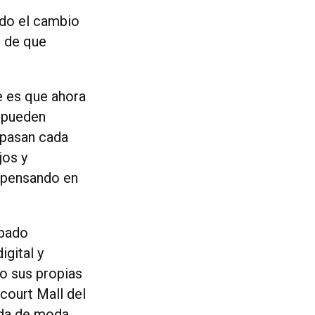
ndo el cambio
g de que
e es que ahora
e pueden
 pasan cada
jos y
s pensando en
obado
igital y
o sus propias
rcourt Mall del
nda de moda