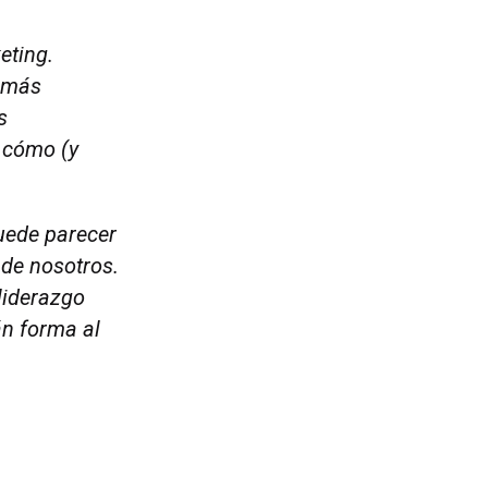
eting.
z más
s
 cómo (y
uede parecer
 de nosotros.
 liderazgo
án forma al