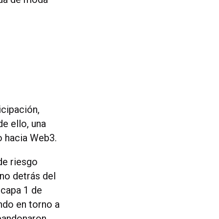
icipación,
de ello, una
do hacia Web3.
 de riesgo
no detrás del
 capa 1 de
ndo en torno a
abandonaron