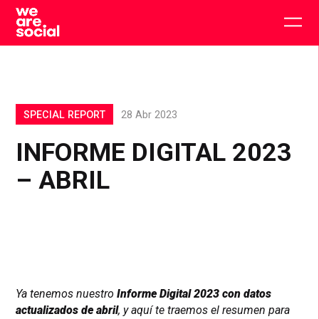
Skip
to
Togg
content
main
men
SPECIAL REPORT
28 Abr 2023
INFORME DIGITAL 2023
– ABRIL
Ya tenemos nuestro
Informe Digital 2023 con datos
actualizados de abril
, y aquí te traemos el resumen para