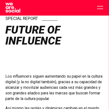
Skip
to
Togg
content
main
men
SPECIAL REPORT
FUTURE OF
INFLUENCE
Los influencers siguen aumentando su papel en la cultura
digital (y la no digital también), gracias a su capacidad de
alcanzar y movilizar audiencias cada vez más grandes y
son grandes aliados para las marcas que buscan formar
parte de la cultura popular.
Así mismo las reglas y dinámicas cambian en el mundo