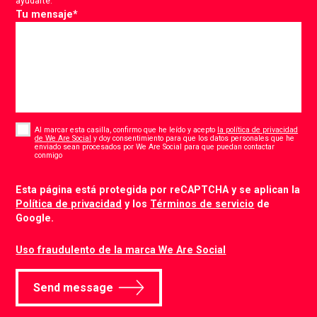
ayudarte.
Tu mensaje
*
Consent
*
Al marcar esta casilla, confirmo que he leído y acepto
la política de privacidad
de We Are Social
y doy consentimiento para que los datos personales que he
enviado sean procesados por We Are Social para que puedan contactar
*
conmigo
CAPTCHA
Esta página está protegida por reCAPTCHA y se aplican la
Política de privacidad
y los
Términos de servicio
de
Google.
Uso fraudulento de la marca We Are Social
Send message