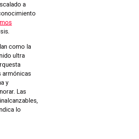
escalado a
econocimiento
tmos
sis.
alan como la
nido ultra
orquesta
s armónicas
na y
norar. Las
inalcanzables,
ndica lo