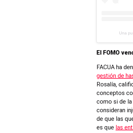
Una pu
El FOMO venc
FACUA ha den
gestión de ha
Rosalía, calif
conceptos com
como si de la
consideran inj
de que las qu
es que
las en