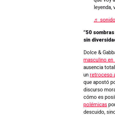
leyenda, 
♬ sonido 
“50 sombras 
sin diversida
Dolce & Gabba
masculino en 
ausencia tota
un
retroceso 
que apostó po
discurso mor
cómo es posib
polémicas
por
descuido, sin