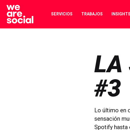
Skip
to
SERVICIOS
TRABAJOS
INSIGHT
content
LA
#3
Lo último en c
sensación mus
Spotify hasta