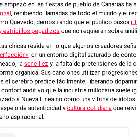
ue empezó en las fiestas de pueblo de Canarias ha 
ional
, recibiendo llamadas de todo el mundo y el r
como Quevedo, demostrando que el público busca
ri
y estribillos pegadizos
que no requieran sobre análi
stas chicas reside en lo que algunos creadores señ
perfección»
: en un entorno digital saturado de conte
aneado, la
sencillez
y la falta de pretensiones de la 
orma orgánica. Sus canciones utilizan progresione
ue el cerebro predice fácilmente, liberando dopami
confort auditivo que la industria millonaria suele ig
azado a Nueva Línea no como una vitrina de ídolos 
espejo de autenticidad y
cultura cotidiana
que reivi
a lo aspiracional.