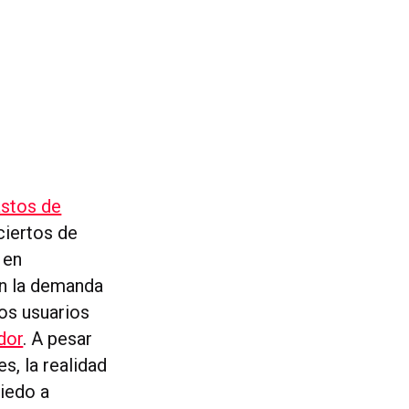
stos de
ciertos de
 en
ún la demanda
los usuarios
dor
. A pesar
s, la realidad
iedo a