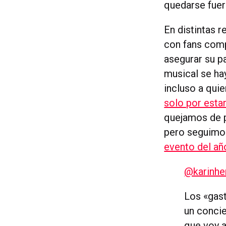
quedarse fuer
En distintas r
con fans com
asegurar su pa
musical se ha
incluso a qui
solo por estar
quejamos de p
pero seguimos
evento del añ
@karinhe
Los «gas
un concie
que voy a