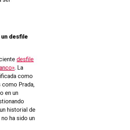
un desfile
eciente
desfile
lanco»
. La
lificada como
s como Prada,
lo en un
estionando
n historial de
 no ha sido un