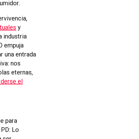
umidor.
ervivencia,
rtuales
y
 industria
MO empuja
r una entrada
iva: nos
las eternas,
rderse el
ne para
 PD: Lo
a ser