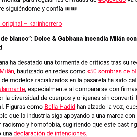
ve siguiéndome y confía 🎟🎟
original – karinherrero
de blanco”: Dolce & Gabbana incendia Milán con 
d
.
na ha desatado una tormenta de críticas tras su r
Milán
, bautizado en redes como
«50 sombras de b
l de modelos racializados en la pasarela ha sido ca
alarmante
, especialmente al compararse con firma
r la diversidad de cuerpos y orígenes sin convertir
al. Figuras como
Bella Hadid
han alzado la voz, cu
le que la industria siga apoyando a una marca con u
 racismo y homofobia, sugiriendo que este casting
o una
declaración de intenciones.