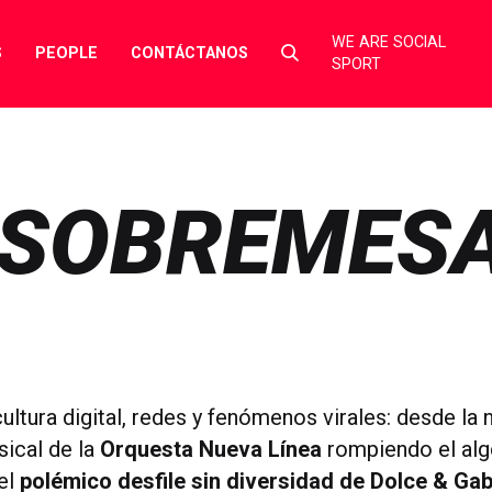
WE ARE SOCIAL
Select
S
PEOPLE
CONTÁCTANOS
SPORT
to
toggle
search
form
 SOBREMES
ultura digital, redes y fenómenos virales: desde la
ical de la
Orquesta Nueva Línea
rompiendo el alg
 el
polémico desfile sin diversidad de Dolce & Ga