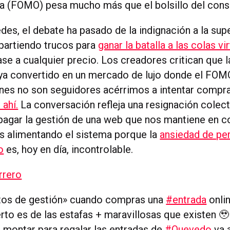
a (FOMO) pesa mucho más que el bolsillo del cons
edes, el debate ha pasado de la indignación a la sup
partiendo trucos para
ganar la batalla a las colas vi
se a cualquier precio. Los creadores critican que la
ya convertido en un mercado de lujo donde el FO
enes no son seguidores acérrimos a intentar compra
 ahí.
La conversación refleja una resignación colect
agar la gestión de una web que nos mantiene en co
 alimentando el sistema porque la
ansiedad de pe
o
es, hoy en día, incontrolable.
rrero
tos de gestión» cuando compras una
#entrada
onli
rto es de las estafas + maravillosas que existen 🥹
 montar para regalar las entradas de
#Quevedo
va 