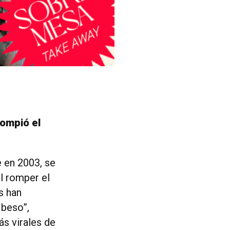
rompió el
e en 2003, se
l romper el
s han
 beso”,
ás virales de