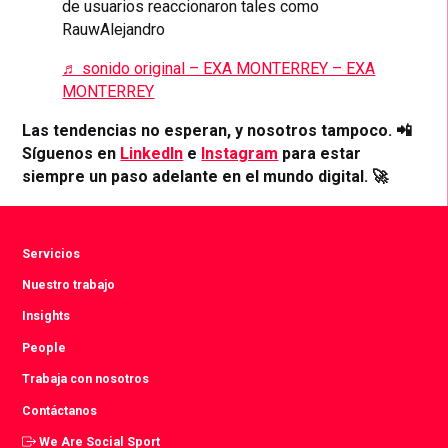
de usuarios reaccionaron tales como
RauwAlejandro
♬ sonido original – EXA MONTERREY – EXA
MONTERREY
Las tendencias no esperan, y nosotros tampoco. 📲
Síguenos en
LinkedIn
e
Instagram
para estar
siempre un paso adelante en el mundo digital. 🚀
Servicios
Nuestro trabajo
Insights
People
Trabaja con nosotros
Contáctanos
We Are Social Sport