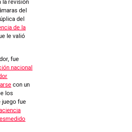
n la revisión
cámaras del
súplica del
ncia de la
ue le valió
dor, fue
ición nacional
dor
carse
con un
ue los
 juego fue
aciencia
desmedido