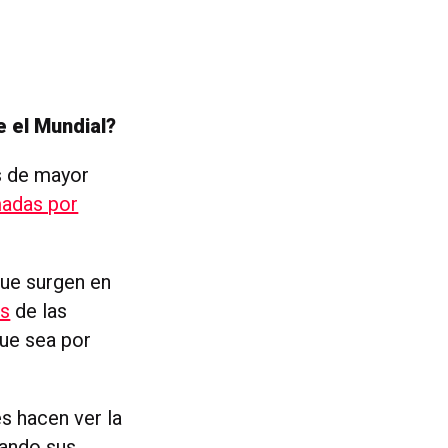
e el Mundial?
 de mayor
madas por
ue surgen en
os
de las
que sea por
s hacen ver la
uando sus