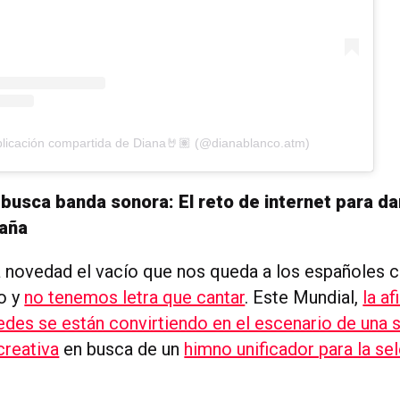
licación compartida de Diana🤘🏽 (@dianablanco.atm)
busca banda sonora: El reto de internet para dar
paña
 novedad el vacío que nos queda a los españoles 
o y
no tenemos letra que cantar
. Este Mundial,
la af
 redes se están convirtiendo en el escenario de una
creativa
en busca de un
himno unificador para la se