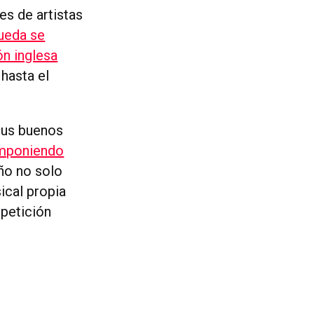
es de artistas
ueda se
ón inglesa
hasta el
sus buenos
omponiendo
ño no solo
ical propia
mpetición