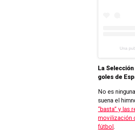
Una pub
La Selección 
goles de Es
No es ninguna
suena el himn
“basta” y las
movilización 
fútbol
.