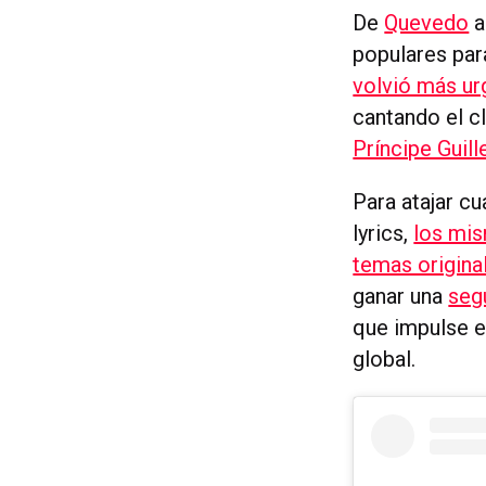
De
Quevedo
populares par
volvió más urg
cantando el c
Príncipe Guil
Para atajar c
lyrics,
los mi
temas origina
ganar una
seg
que impulse e
global.