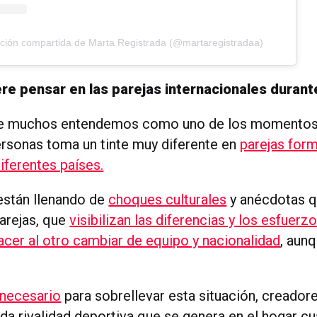
ción compartida de Marta Registrada (@martaregistradaa)
re pensar en las parejas internacionales durant
ue muchos entendemos como uno de los momentos
ersonas toma un tinte muy diferente en
parejas for
iferentes países.
están llenando de
choques culturales
y anécdotas q
parejas, que
visibilizan las diferencias y los esfuerz
acer al otro cambiar de equipo y nacionalidad
, aun
 necesario
para sobrellevar esta situación, creadore
ida rivalidad deportiva que se genera en el hogar c