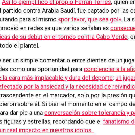
.
Así lo ejemplificó el propio Ferran Torres
, quien e
l partido contra Arabia Saudí, fue captado por las 
urando para sí mismo
«por favor, que sea gol»
. La 
nmovió en redes ya que varios señalan es
consecue
ticas de su debut en el torneo contra Cabo Verde
, q
todo el plantel.
 ser un simple comentario entre dientes de un juga
des como una oportunidad para
concienciar a la af
 la cara más implacable y dura del deporte
:
un juga
afectado por la ansiedad y la necesidad de reivindi
ntrascendente en el marcador, solo por la presión q
rcieron sobre él. Si bien el momento en el campo de
para dar pie a una
conversación sobre tolerancia y p
s figuras y estrellas, recordando que el
fanatismo 
un real impacto en nuestros ídolos.