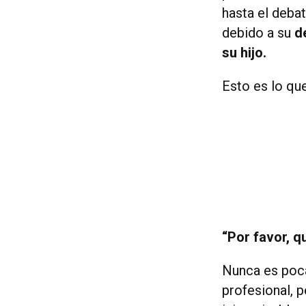
hasta el deba
debido a su
d
su hijo.
Esto es lo qu
“Por favor, q
Nunca es poca
profesional, p