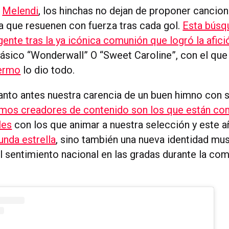
a
Melendi
, los hinchas no dejan de proponer cancion
a que resuenen con fuerza tras cada gol.
Esta búsq
ente tras la ya icónica comunión que logró la afici
lásico “Wonderwall” O “Sweet Caroline”, con el que 
lermo
lo dio todo.
uanto antes nuestra carencia de un buen himno con 
smos creadores de contenido son los que están c
les
con los que animar a nuestra selección y este a
unda estrella
, sino también una nueva identidad mus
l sentimiento nacional en las gradas durante la co