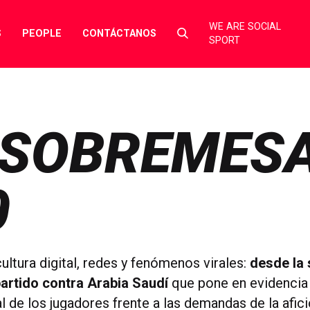
WE ARE SOCIAL
Select
S
PEOPLE
CONTÁCTANOS
SPORT
to
toggle
search
form
 SOBREMES
0
ultura digital, redes y fenómenos virales:
desde la 
partido contra Arabia Saudí
que pone en evidencia 
 de los jugadores frente a las demandas de la afici