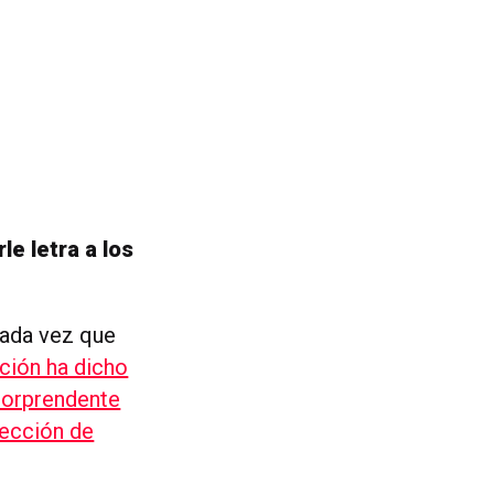
le letra a los
cada vez que
ición ha dicho
 sorprendente
lección de