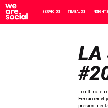
Skip
to
SERVICIOS
TRABAJOS
INSIGHT
content
LA
#2
Lo último en c
Ferrán en el 
presión mental