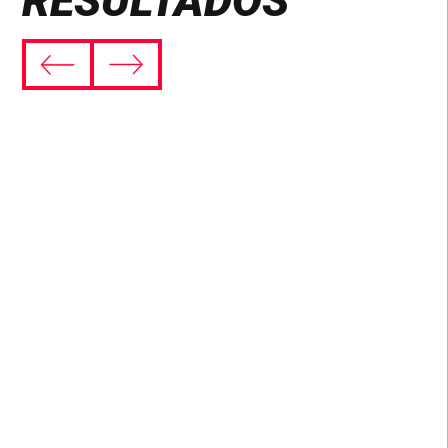
RESULTADOS
ALCANCE
El alcance fue de 46M y las interacciones
llegaron hasta los 98K.