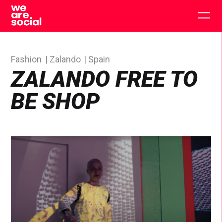
Skip
to
Togg
content
main
men
Fashion
Zalando
Spain
ZALANDO FREE TO
BE SHOP