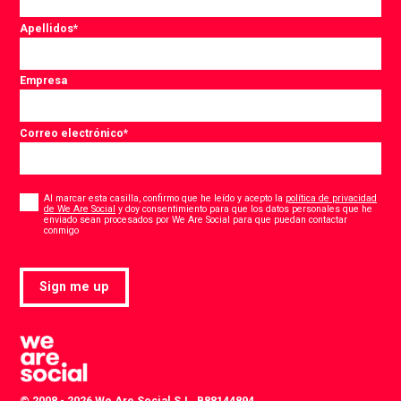
Apellidos
*
Empresa
Correo electrónico
*
Consent
*
Al marcar esta casilla, confirmo que he leído y acepto la
política de privacidad
de We Are Social
y doy consentimiento para que los datos personales que he
enviado sean procesados por We Are Social para que puedan contactar
*
conmigo
Sign me up
© 2008 - 2026 We Are Social S.L. B88144894