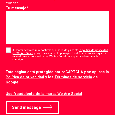
ayudarte.
Tu mensaje
*
Consent
*
Al marcar esta casilla, confirmo que he leído y acepto
la política de privacidad
de We Are Social
y doy consentimiento para que los datos personales que he
enviado sean procesados por We Are Social para que puedan contactar
*
conmigo
CAPTCHA
Esta página está protegida por reCAPTCHA y se aplican la
Política de privacidad
y los
Términos de servicio
de
Google.
Uso fraudulento de la marca We Are Social
Send message