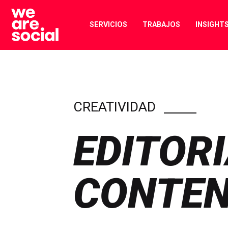
Skip
to
SERVICIOS
TRABAJOS
INSIGHT
content
CREATIVIDAD
EDITORI
CONTEN