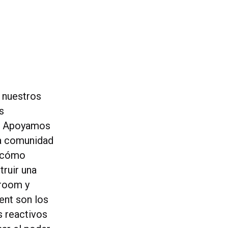
 nuestros
s
s. Apoyamos
la comunidad
n cómo
truir una
room y
nt son los
s reactivos