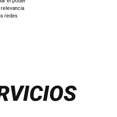
har el poder
 relevancia
as redes
RVICIOS