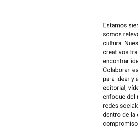
Estamos siem
somos releva
cultura. Nues
creativos tr
encontrar ide
Colaboran e
para idear y
editorial, ví
enfoque del 
redes social
dentro de la
compromiso y