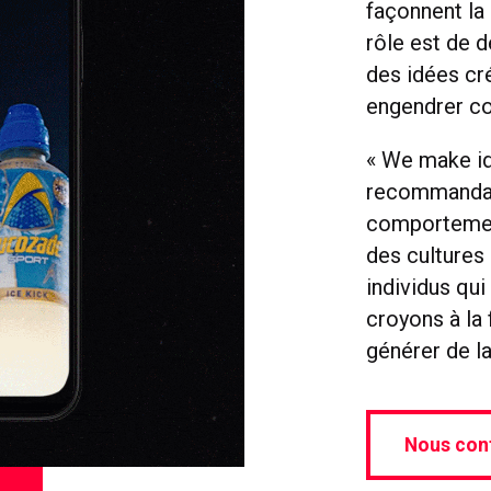
façonnent la 
rôle est de d
des idées cré
engendrer co
« We make id
recommandati
comportemen
des cultures 
individus qui
croyons à la 
générer de la
Nous con