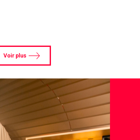
Voir plus
Voir
les
L
Case
Studies
N
A