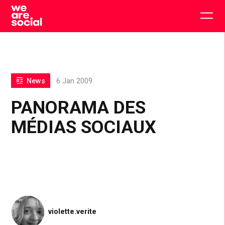
Skip
to
Togg
content
main
men
News
6 Jan 2009
PANORAMA DES
MÉDIAS SOCIAUX
violette.verite