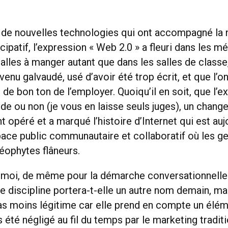
e de nouvelles technologies qui ont accompagné la
icipatif, l’expression « Web 2.0 » a fleuri dans les m
salles à manger autant que dans les salles de classe,
evenu galvaudé, usé d’avoir été trop écrit, et que l’on
e de bon ton de l’employer. Quoiqu’il en soit, que l’e
e ou non (je vous en laisse seuls juges), un chang
 opéré et a marqué l’histoire d’Internet qui est auj
ace public communautaire et collaboratif où les ge
éophytes flâneurs.
on moi, de même pour la démarche conversationnelle.
e discipline portera-t-elle un autre nom demain, ma
pas moins légitime car elle prend en compte un élé
s été négligé au fil du temps par le marketing traditi