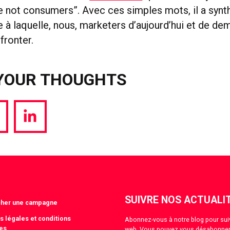
e not consumers”. Avec ces simples mots, il a synth
 à laquelle, nous, marketers d’aujourd’hui et de de
fronter.
YOUR THOUGHTS
hare
Share
a
via
witter
LinkedIn
SUIVRE NOS ACTUALI
cher une campagne
s légales et conditions
Abonnez-vous à notre blog pour suivre
es
web. Vous pouvez vous désabonner