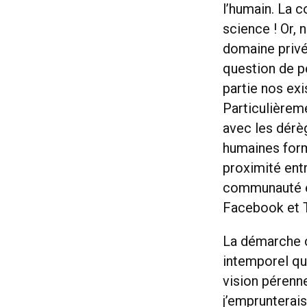
l’humain. La 
science ! Or, 
domaine privé
question de p
partie nos ex
Particulièreme
avec les dérèg
humaines form
proximité entr
communauté et
Facebook et Tw
La démarche co
intemporel qu’
vision pérenne
j’emprunterais