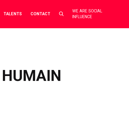
WE ARE SOCIAL
Select
TALENTS
CONTACT
INFLUENCE
to
toggle
search
form
R HUMAIN