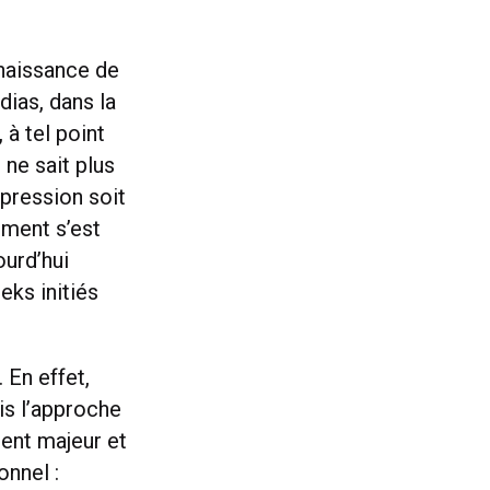
 naissance de
édias, dans la
 à tel point
 ne sait plus
xpression soit
ement s’est
ourd’hui
eks initiés
 En effet,
is l’approche
ment majeur et
onnel :