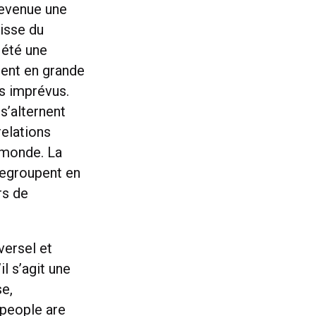
devenue une
gisse du
 été une
nent en grande
s imprévus.
s’alternent
relations
 monde. La
 regroupent en
rs de
versel et
l s’agit une
se,
“people are