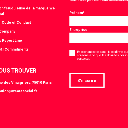
tion frauduleuse de la marque We
Prénom
*
ial
r Code of Conduct
Entreprise
 Company
s Report Line
Consentement
D&I Commitments
*
En cochant cette case, je confirme que
consens à ce que les données person
*
contacter.
OUS TROUVER
S'inscrire
e des Vinaigriers, 75010 Paris
ation@wearesocial.fr