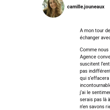
camille.jouneaux
A mon tour de 
échanger avec
Comme nous a
Agence conver
suscitent l’en
pas indifféren
qui s’effacer
incontournable
j’ai le sentim
serais pas là 
n’en savons r