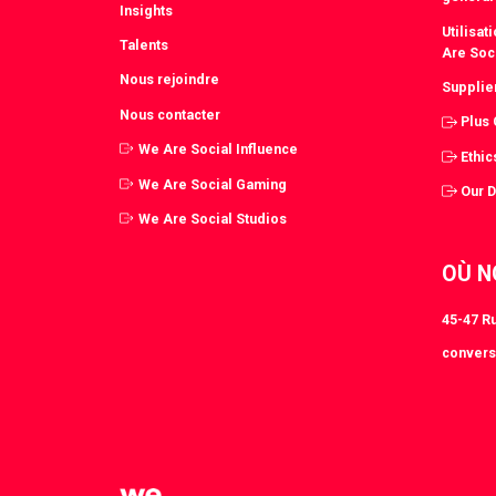
Insights
Utilisa
Talents
Are Soc
Nous rejoindre
Supplie
Nous contacter
Plus
We Are Social Influence
Ethic
We Are Social Gaming
Our 
We Are Social Studios
OÙ N
45-47 Ru
convers