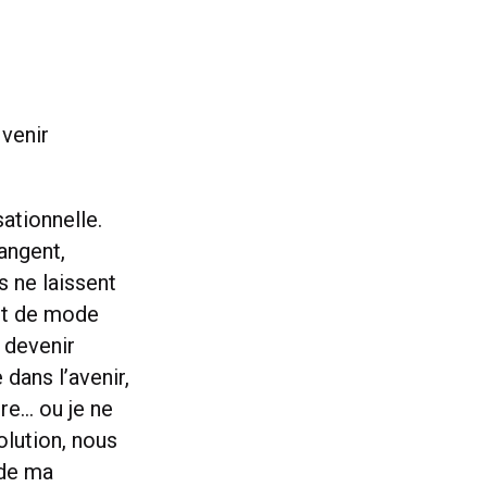
 venir
tionnelle.
angent,
s ne laissent
fet de mode
 devenir
 dans l’avenir,
ère… ou je ne
volution, nous
 de ma