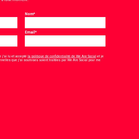
Nom
*
Email
*
 j'ai lu et accepté
la politique de confidentialité de We Are Social
et je
nelles que j'ai soumises soient traitées par We Are Social pour me