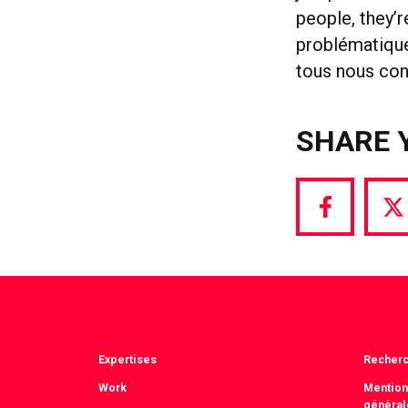
people, they’r
problématique
tous nous con
SHARE 
Share
S
via
vi
Facebook
T
Expertises
Recher
Work
Mention
général