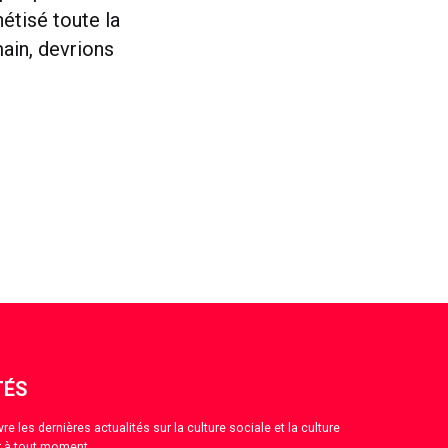
étisé toute la
main, devrions
TÉS
 les dernières actualités sur la culture sociale et la culture
 à tout moment.