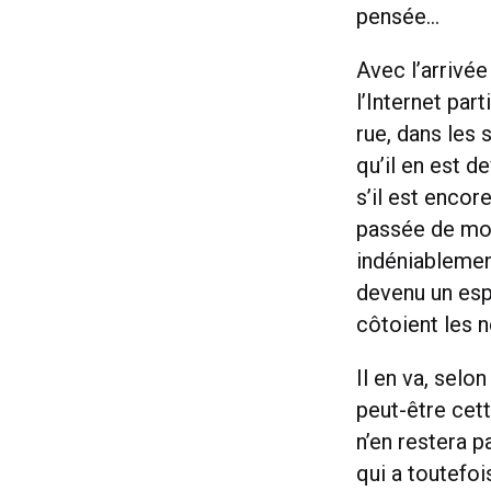
pensée…
Avec l’arrivé
l’Internet part
rue, dans les 
qu’il en est d
s’il est encor
passée de mod
indéniablement
devenu un esp
côtoient les n
Il en va, sel
peut-être cett
n’en restera 
qui a toutefoi