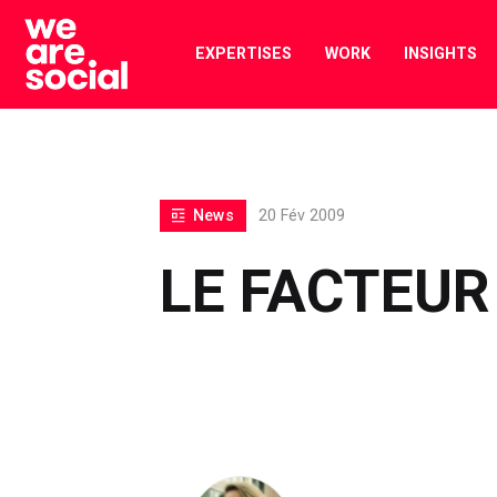
Skip
to
EXPERTISES
WORK
INSIGHTS
content
News
20 Fév 2009
LE FACTEU