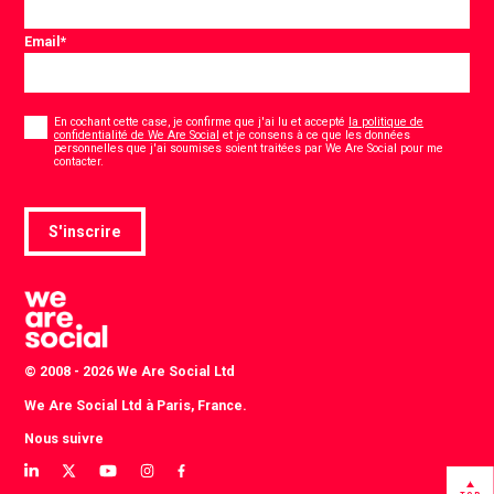
Email
*
Consentement
*
En cochant cette case, je confirme que j'ai lu et accepté
la politique de
confidentialité de We Are Social
et je consens à ce que les données
personnelles que j'ai soumises soient traitées par We Are Social pour me
*
contacter.
S'inscrire
© 2008 - 2026 We Are Social Ltd
We Are Social Ltd à Paris, France.
Nous suivre
View
View
View
View
View
our
our
our
our
our