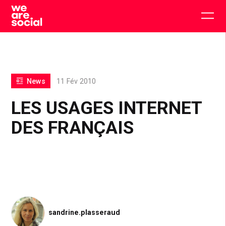
Skip
to
Togg
content
main
men
News
11 Fév 2010
LES USAGES INTERNET
DES FRANÇAIS
sandrine.plasseraud