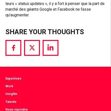
leurs « status updates », il y a fort à penser que la part de
marché des géants Google et Facebook ne fasse
qu’augmenter.
SHARE YOUR THOUGHTS
Share
Share
Share
via
via
via
Facebook
Twitter
LinkedIn
Expertises
Work
Insights
Talents
Nous rejoindre