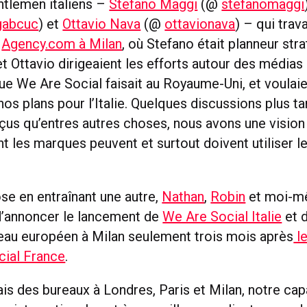
tlemen italiens –
Stefano Maggi
(@
stefanomaggi
gabcuc
) et
Ottavio Nava
(@
ottavionava
) – qui trava
r
Agency.com à Milan
, où Stefano était planneur str
t Ottavio dirigeaient les efforts autour des médias 
ue We Are Social faisait au Royaume-Uni, et voulaie
nos plans pour l’Italie. Quelques discussions plus t
us qu’entres autres choses, nous avons une visi
nt les marques peuvent et surtout doivent utiliser 
se en entraînant une autre,
Nathan
,
Robin
et moi-
d’annoncer le lancement de
We Are Social Italie
et d
eau européen à Milan seulement trois mois après
l
cial France
.
s des bureaux à Londres, Paris et Milan, notre ca