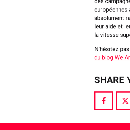
des campagnes
européennes a
absolument ra
leur aide et l
la vitesse sup
N’hésitez pas 
du blog We Are
SHARE 
Share
S
via
vi
Facebook
T