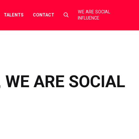
WE ARE SOCIAL
Select
TALENTS
CONTACT
INFLUENCE
to
toggle
search
form
, WE ARE SOCIAL