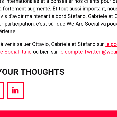
 internationales et à conseiller nos clients pour d
 fortement augmenté. Et tout aussi important, n
vis d’avoir maintenant à bord Stefano, Gabriele et 
eur participation, c’est sûr que We Are Social va pou
érieure.
à venir saluer Ottavio, Gabriele et Stefano sur
le po
 Social Italie
ou bien sur
le compte Twitter @wear
YOUR THOUGHTS
hare
Share
a
via
witter
LinkedIn