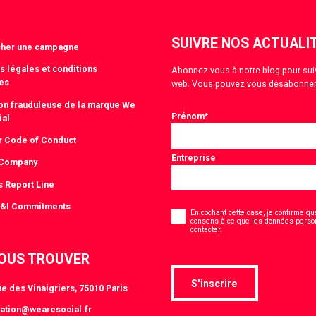
SUIVRE NOS ACTUALI
cher une campagne
s légales et conditions
Abonnez-vous à notre blog pour suivre
es
web. Vous pouvez vous désabonner
tion frauduleuse de la marque We
Prénom
*
ial
r Code of Conduct
Entreprise
 Company
s Report Line
Consentement
D&I Commitments
*
En cochant cette case, je confirme que
consens à ce que les données person
*
contacter.
OUS TROUVER
S'inscrire
e des Vinaigriers, 75010 Paris
ation@wearesocial.fr