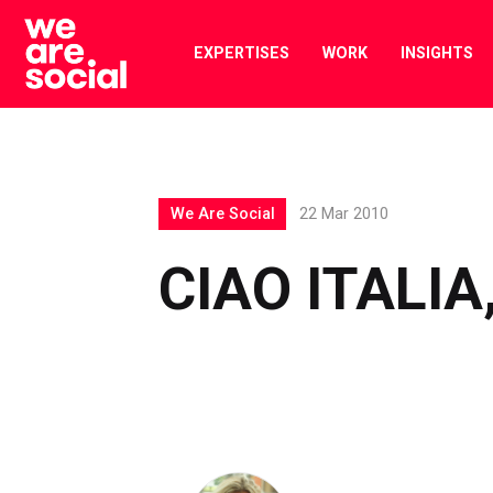
Skip
to
EXPERTISES
WORK
INSIGHTS
content
We Are Social
22 Mar 2010
CIAO ITALIA