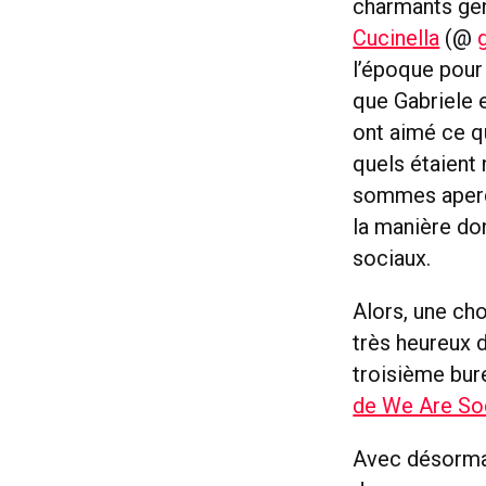
charmants gen
Cucinella
(@
l’époque pou
que Gabriele e
ont aimé ce q
quels étaient 
sommes aperç
la manière do
sociaux.
Alors, une cho
très heureux 
troisième bur
de We Are So
Avec désormai