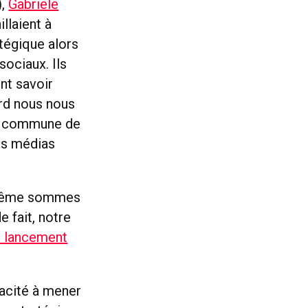
),
Gabriele
illaient à
atégique alors
sociaux. Ils
nt savoir
ard nous nous
on commune de
les médias
même sommes
e fait, notre
e lancement
pacité à mener