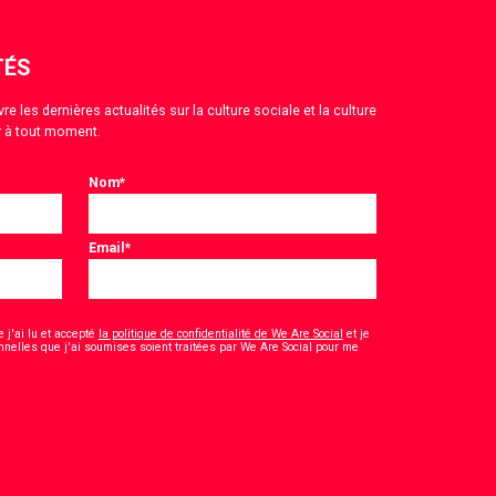
TÉS
 les dernières actualités sur la culture sociale et la culture
 à tout moment.
Nom
*
Email
*
 j'ai lu et accepté
la politique de confidentialité de We Are Social
et je
nelles que j'ai soumises soient traitées par We Are Social pour me