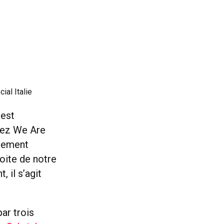
ial Italie
est
hez We Are
inement
roite de notre
, il s’agit
par trois