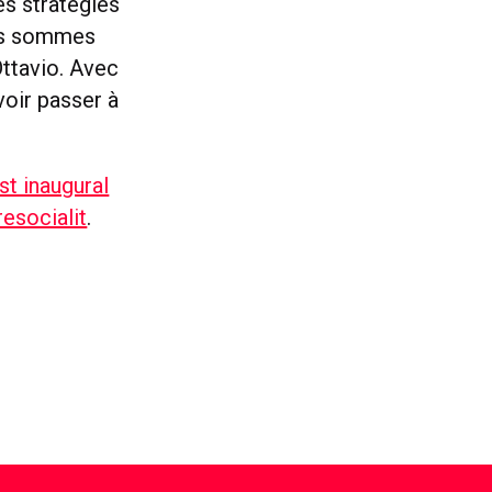
es stratégies
ous sommes
Ottavio. Avec
voir passer à
st inaugural
esocialit
.