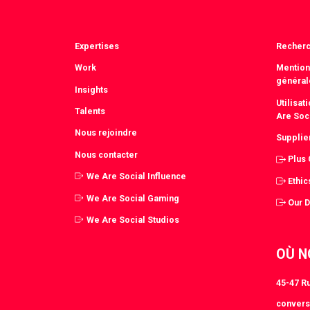
Expertises
Recher
Work
Mention
général
Insights
Utilisa
Talents
Are Soc
Nous rejoindre
Supplie
Nous contacter
Plus
We Are Social Influence
Ethic
We Are Social Gaming
Our 
We Are Social Studios
OÙ N
45-47 Ru
convers