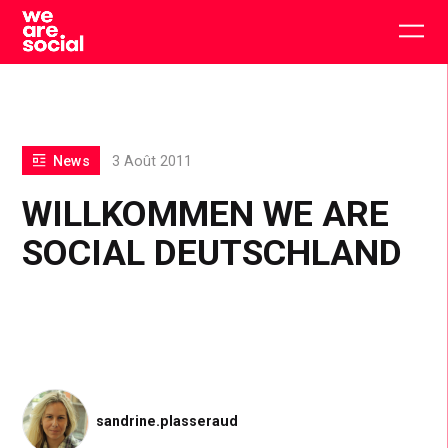
Skip
to
Togg
content
main
men
News
3 Août 2011
WILLKOMMEN WE ARE
SOCIAL DEUTSCHLAND
sandrine.plasseraud