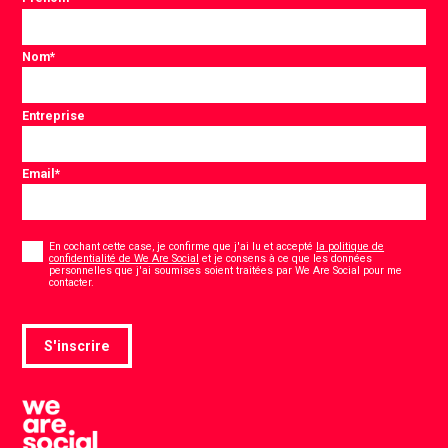
Nom
*
Entreprise
Email
*
Consentement
*
En cochant cette case, je confirme que j'ai lu et accepté
la politique de
confidentialité de We Are Social
et je consens à ce que les données
personnelles que j'ai soumises soient traitées par We Are Social pour me
*
contacter.
S'inscrire