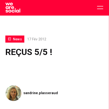
Skip
to
Togg
content
main
men
News
17 Fév 2012
REÇUS 5/5 !
sandrine.plasseraud