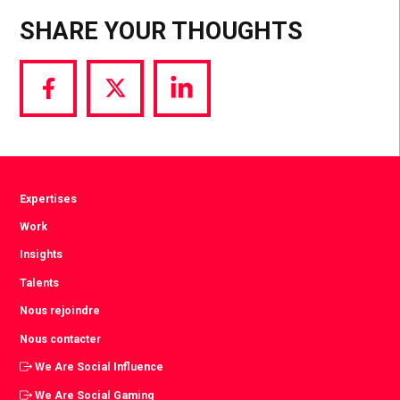
SHARE YOUR THOUGHTS
Share
Share
Share
via
via
via
Facebook
Twitter
LinkedIn
Expertises
Work
Insights
Talents
Nous rejoindre
Nous contacter
We Are Social Influence
We Are Social Gaming