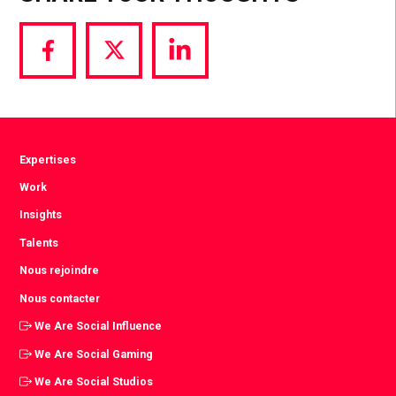
Share
Share
Share
via
via
via
Facebook
Twitter
LinkedIn
Expertises
Work
Insights
Talents
Nous rejoindre
Nous contacter
We Are Social Influence
We Are Social Gaming
We Are Social Studios