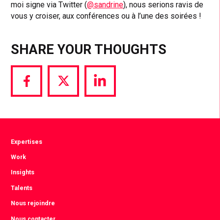
moi signe via Twitter (
@sandrine
), nous serions ravis de
vous y croiser, aux conférences ou à l’une des soirées !
SHARE YOUR THOUGHTS
Share
Share
Share
via
via
via
Facebook
Twitter
LinkedIn
Expertises
Work
Insights
Talents
Nous rejoindre
Nous contacter