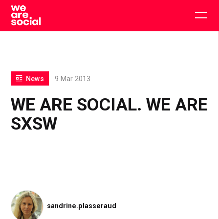
Skip
to
Togg
content
main
men
News
9 Mar 2013
WE ARE SOCIAL. WE ARE
SXSW
sandrine.plasseraud