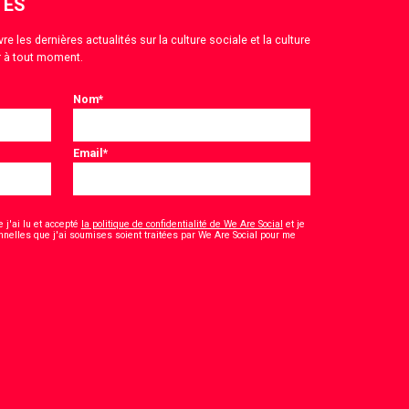
TÉS
 les dernières actualités sur la culture sociale et la culture
 à tout moment.
Nom
*
Email
*
 j'ai lu et accepté
la politique de confidentialité de We Are Social
et je
nelles que j'ai soumises soient traitées par We Are Social pour me