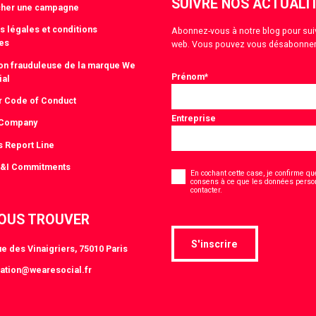
SUIVRE NOS ACTUALI
cher une campagne
s légales et conditions
Abonnez-vous à notre blog pour suivre
es
web. Vous pouvez vous désabonner
tion frauduleuse de la marque We
Prénom
*
ial
r Code of Conduct
Entreprise
 Company
s Report Line
Consentement
D&I Commitments
*
En cochant cette case, je confirme que
consens à ce que les données person
*
contacter.
OUS TROUVER
S'inscrire
e des Vinaigriers, 75010 Paris
ation@wearesocial.fr