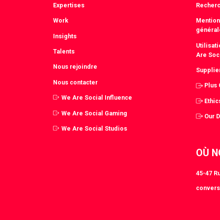
Expertises
Recher
Work
Mention
général
Insights
Utilisa
Talents
Are Soc
Nous rejoindre
Supplie
Nous contacter
Plus
We Are Social Influence
Ethic
We Are Social Gaming
Our 
We Are Social Studios
OÙ N
45-47 Ru
convers