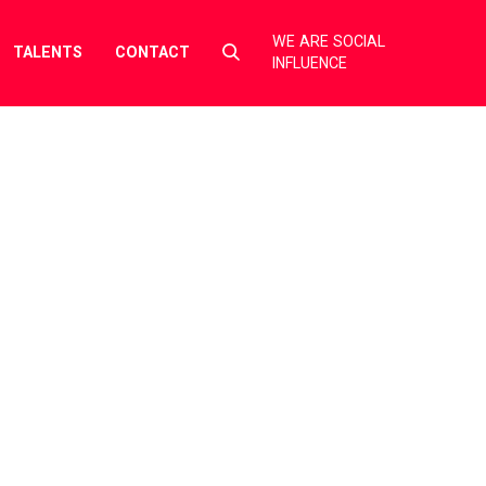
WE ARE SOCIAL
Select
TALENTS
CONTACT
INFLUENCE
to
toggle
search
form