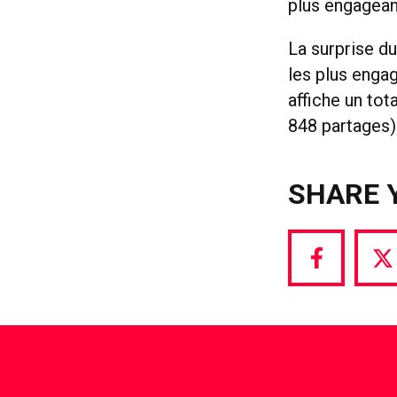
plus engagean
La surprise d
les plus enga
affiche un tot
848 partages)
SHARE 
Share
S
via
vi
Facebook
T