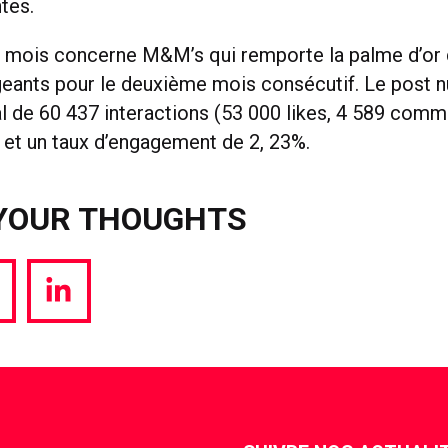
tes.
u mois concerne M&M’s qui remporte la palme d’or
geants pour le deuxième mois consécutif. Le post 
al de 60 437 interactions (53 000 likes, 4 589 comm
 et un taux d’engagement de 2, 23%.
YOUR THOUGHTS
hare
Share
a
via
witter
LinkedIn