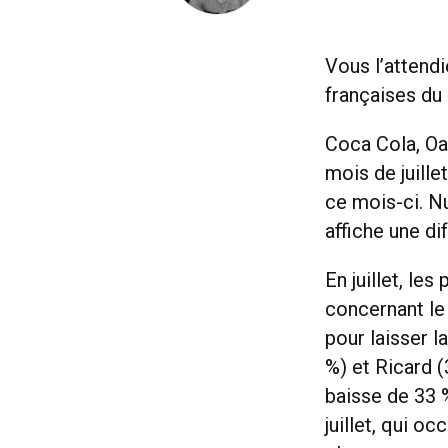
Vous l’attend
françaises du
Coca Cola, Oa
mois de juille
ce mois-ci. N
affiche une d
En juillet, le
concernant le
pour laisser l
%) et Ricard 
baisse de 33 
juillet, qui o