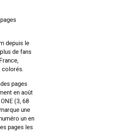
s pages
um depuis le
 plus de fans
France,
 colorés.
t des pages
ement en août
a ONE (3, 68
remarque une
 numéro un en
des pages les