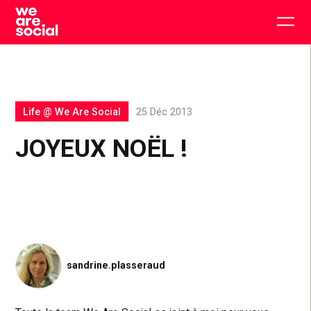
Skip
to
Togg
content
main
men
Life @ We Are Social
25 Déc 2013
JOYEUX NOËL !
sandrine.plasseraud