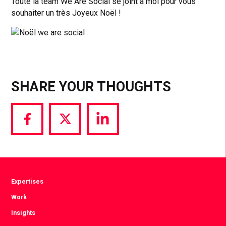
Toute la team We Are Social se joint à moi pour vous
souhaiter un très Joyeux Noël !
SHARE YOUR THOUGHTS
Share
Share
Share
via
via
via
Facebook
Twitter
LinkedIn
Expertises
Work
Insights