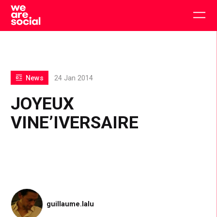
Skip
to
Togg
content
main
men
News
24 Jan 2014
JOYEUX
VINE’IVERSAIRE
guillaume.lalu