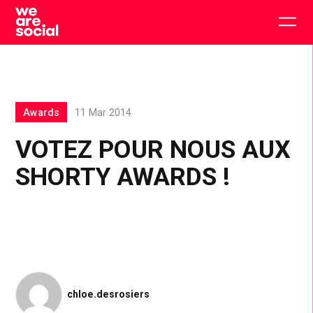
Skip
to
Togg
content
main
men
Awards
11 Mar 2014
VOTEZ POUR NOUS AUX
SHORTY AWARDS !
chloe.desrosiers