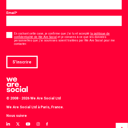
Email
*
Consentement
*
En cochant cette case, je confirme que j'ai lu et accepté
la politique de
confidentialité de We Are Social
et je consens à ce que les données
personnelles que j'ai soumises soient traitées par We Are Social pour me
*
contacter.
S'inscrire
© 2008 - 2026 We Are Social Ltd
We Are Social Ltd à Paris, France.
Nous suivre
View
View
View
View
View