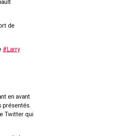
ault
ort de
ue
#Larry
ant en avant
s présentés.
e Twitter qui