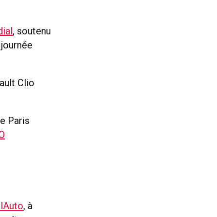
ial
, soutenu
 journée
ault Clio
le Paris
FO
lAuto
, à