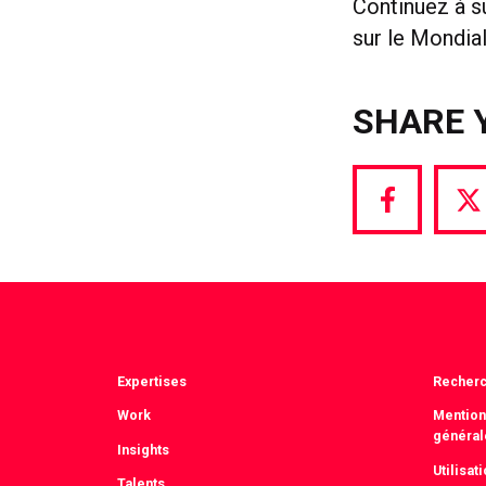
Continuez à s
sur le Mondial
SHARE 
Share
S
via
vi
Facebook
T
Expertises
Recher
Work
Mention
général
Insights
Utilisa
Talents