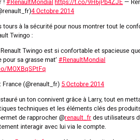
r !
#RenaultMondial
https://t.co/9H6jPb4ZJE
— Ren
renault_fr)
4 Octobre 2014
es tours à la sécurité pour nous montrer tout le conf
ult Twingo :
Renault Twingo est si confortable et spacieuse q
ie pour sa grasse mat’
#RenaultMondial
t.co/MOXBqSPtFq
t France (@renault_fr)
5 Octobre 2014
stauré un ton connivent grâce à Larry, tout en mett
stiques techniques et les éléments clés des produit
permet de rapprocher @
renault_fr
des utilisateurs d
ement interagir avec lui via le compte.