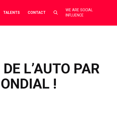
WE ARE SOCIAL
Select
TALENTS
CONTACT
INFLUENCE
to
toggle
search
form
 DE L’AUTO PAR
ONDIAL !