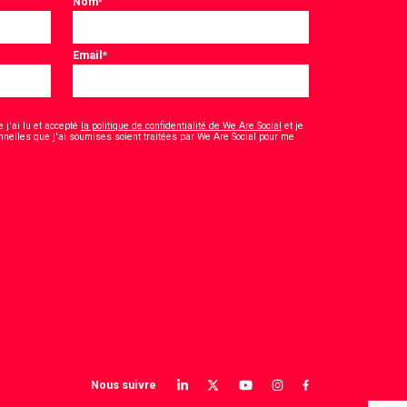
Nom
*
Email
*
 j'ai lu et accepté
la politique de confidentialité de We Are Social
et je
nelles que j'ai soumises soient traitées par We Are Social pour me
Nous suivre
View
View
View
View
View
our
our
our
our
our