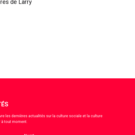
res de Larry
TÉS
 les dernières actualités sur la culture sociale et la culture
 à tout moment.