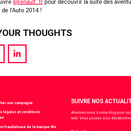
uivre
@renault_fr
pour découvrir la suite des aventu
 de l’Auto 2014 !
YOUR THOUGHTS
hare
Share
a
via
witter
LinkedIn
SUIVRE NOS ACTUALI
cher une campagne
s légales et conditions
Abonnez-vous à notre blog pour suivre
es
web. Vous pouvez vous désabonner
tion frauduleuse de la marque We