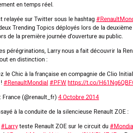
nement en temps réel.
st relayée sur Twitter sous le hashtag
#RenaultMond
deux Trending Topics déployés lors de la deuxième
ors de la première journée d’ouverture au public.
s pérégrinations, Larry nous a fait découvrir la Ren
tout en distinction :
 le Chic à la française en compagnie de Clio Initia
!
#RenaultMondial
#PFW
https://t.co/H61Ng6QB
t France (@renault_fr)
4 Octobre 2014
essayé à la conduite de la silencieuse Renault ZOE :
!
#Larry
teste Renault ZOE sur le circuit du
#Mondia