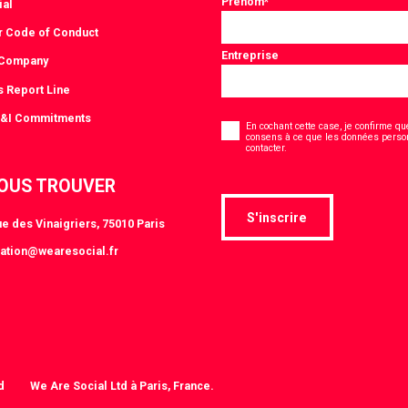
Prénom
*
ial
r Code of Conduct
Entreprise
 Company
s Report Line
Consentement
D&I Commitments
*
En cochant cette case, je confirme que
consens à ce que les données person
*
contacter.
OUS TROUVER
S'inscrire
e des Vinaigriers, 75010 Paris
ation@wearesocial.fr
d
We Are Social Ltd à Paris, France.