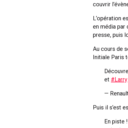
couvrir l’évè
L’opération e
en média par 
presse, puis l
Au cours de se
Initiale Paris 
Découvrez
et
#Larry
— Renaul
Puis il s’est 
En piste 