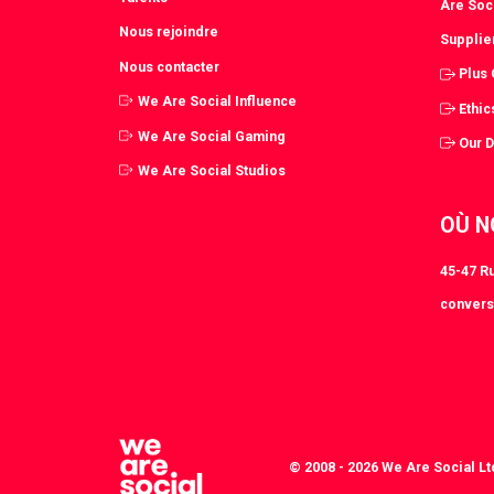
Are Soc
Nous rejoindre
Supplie
Nous contacter
Plus
We Are Social Influence
Ethic
We Are Social Gaming
Our 
We Are Social Studios
OÙ N
45-47 Ru
convers
© 2008 - 2026 We Are Social Lt