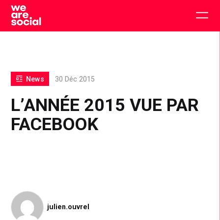
Skip
to
Togg
content
main
men
News
30 Déc 2015
L’ANNÉE 2015 VUE PAR
FACEBOOK
julien.ouvrel