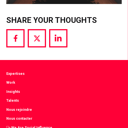
SHARE YOUR THOUGHTS
Share
Share
Share
via
via
via
Facebook
Twitter
LinkedIn
Expertises
Work
Insights
Talents
Nous rejoindre
Nous contacter
We Are Social Influence