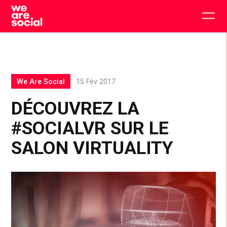
Skip
to
Togg
content
main
men
We Are Social
15 Fév 2017
DÉCOUVREZ LA
#SOCIALVR SUR LE
SALON VIRTUALITY