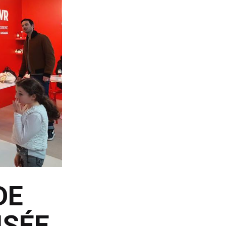
DE
NSÉE