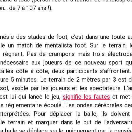
on… de 7 à 107 ans !).
énésie des stades de foot, c’est dans une toute 
e un match de mentalista foot. Sur le terrain, 
n règnent. Pas de crampons mais trois électrode
 nécessaire aux joueurs de ce nouveau sport qui 
tallés côte à côte, deux participants s’affronten
ure 5 minutes. Le terrain de 2 mètres par 3 est d
ol, visible par les joueurs et les spectateurs. L’a
C’est lui qui lance le jeu,
signifie les fautes
et met f
s réglementaire écoulé. Les ondes cérébrales de
terprétées. Pour déplacer la balle, ils doivent
le terrain et marquer dans le but de l’adversai
, la balle se déplace seule, uniquement par la pensé