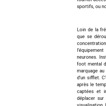
sportifs, ou n
Loin de la fr
que se déroul
concentratio
l’équipement
neurones. Ins
foot mental d
marquage au s
d’un sifflet. 
après le temp
captées et in
déplacer sur 
visualisation