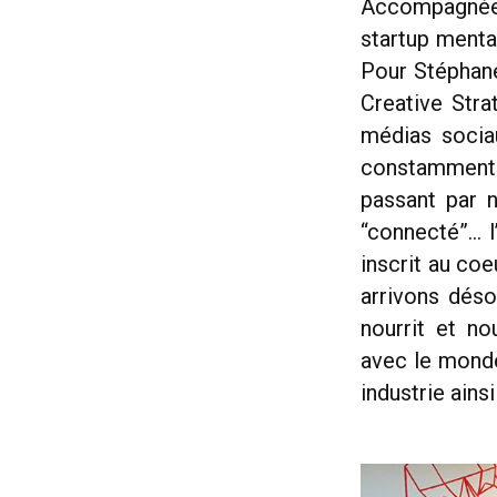
Accompagnée p
startup menta
Pour Stéphane
Creative Stra
médias socia
constamment ;
passant par 
“connecté”… l
inscrit au coe
arrivons déso
nourrit et no
avec le monde
industrie ain