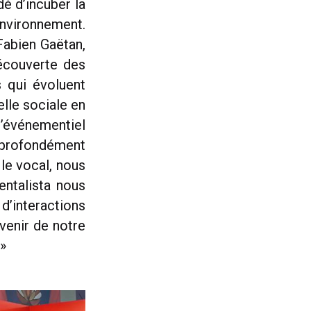
é d’incuber la
environnement.
Fabien Gaëtan,
découverte des
 qui évoluent
lle sociale en
’événementiel
t profondément
 le vocal, nous
entalista nous
d’interactions
venir de notre
 »