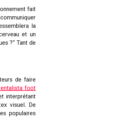
ironnement fait
u communiquer
ressemblera la
cerveau et un
ues ?” Tant de
eurs de faire
entalista foot
t interprétant
ex visuel. De
es populaires