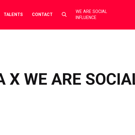
WE ARE SOCIAL
Select
TALENTS
CONTACT
INFLUENCE
to
toggle
search
form
 X WE ARE SOCIA