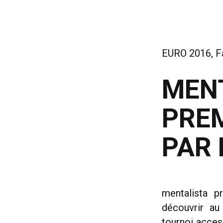
EURO 2016, F
MENT
PREM
PAR 
mentalista p
découvrir au
tournoi acces