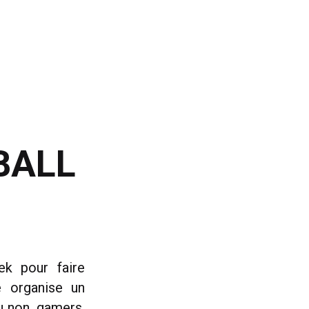
BALL
ek pour faire
e organise un
u non, gamers,