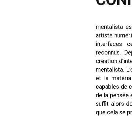
mentalista es
artiste numér
interfaces c
reconnus. De
création d’in
mentalista. L
et la matéria
capables de ca
de la pensée e
suffit alors 
que cela se p