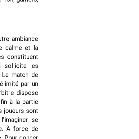
autre ambiance
le calme et la
s constituent
sollicite les
t. Le match de
élimité par un
rbitre dispose
in à la partie
s joueurs sont
 l’imaginer se
re. À force de
e. Pour donner