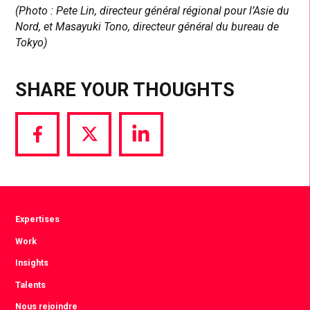
(Photo : Pete Lin, directeur général régional pour l’Asie du
Nord, et Masayuki Tono, directeur général du bureau de
Tokyo)
SHARE YOUR THOUGHTS
Share
Share
Share
via
via
via
Facebook
Twitter
LinkedIn
Expertises
Work
Insights
Talents
Nous rejoindre