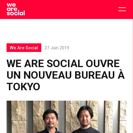
Skip
to
Togg
content
main
men
We Are Social
27 Juin 2019
WE ARE SOCIAL OUVRE
UN NOUVEAU BUREAU À
TOKYO