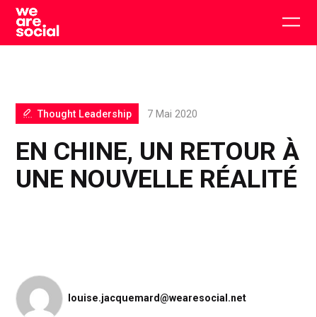
Skip
to
Togg
content
main
men
Thought Leadership
7 Mai 2020
EN CHINE, UN RETOUR À
UNE NOUVELLE RÉALITÉ
louise.jacquemard@wearesocial.net