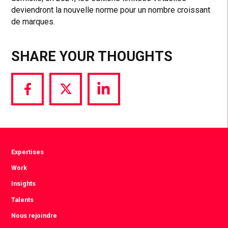
deviendront la nouvelle norme pour un nombre croissant
de marques.
SHARE YOUR THOUGHTS
Share
Share
Share
via
via
via
Facebook
Twitter
LinkedIn
Expertises
Work
Insights
Talents
Nous rejoindre