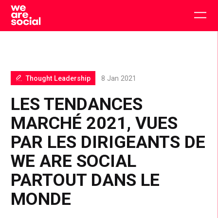
Skip
to
Togg
content
main
men
Thought Leadership
8 Jan 2021
LES TENDANCES
MARCHÉ 2021, VUES
PAR LES DIRIGEANTS DE
WE ARE SOCIAL
PARTOUT DANS LE
MONDE