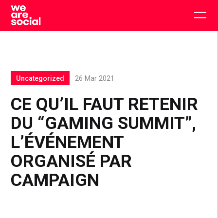
Skip
to
Togg
content
main
men
Uncategorized
26 Mar 2021
CE QU’IL FAUT RETENIR
DU “GAMING SUMMIT”,
L’ÉVÉNEMENT
ORGANISÉ PAR
CAMPAIGN