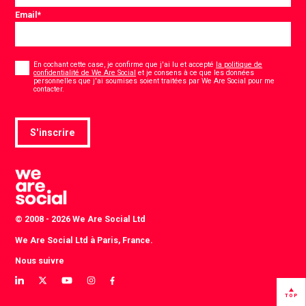
Email
*
Consentement
*
En cochant cette case, je confirme que j'ai lu et accepté
la politique de
confidentialité de We Are Social
et je consens à ce que les données
personnelles que j'ai soumises soient traitées par We Are Social pour me
*
contacter.
S'inscrire
© 2008 - 2026 We Are Social Ltd
We Are Social Ltd à Paris, France.
Nous suivre
View
View
View
View
View
our
our
our
our
our
TOP
LinkedIn
Twitter
YouTube
instagram