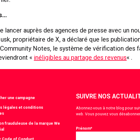
ws…
se lancer auprès des agences de presse avec un nou
Musk, propriétaire de X, a déclaré que les publicatio
 Community Notes, le système de vérification des fa
eviendront «
inéligibles au partage des revenus
« .
SUIVRE NOS ACTUALI
cher une campagne
s légales et conditions
Abonnez-vous à notre blog pour suivre
es
web. Vous pouvez vous désabonner
tion frauduleuse de la marque We
Prénom
*
ial
r Code of Conduct