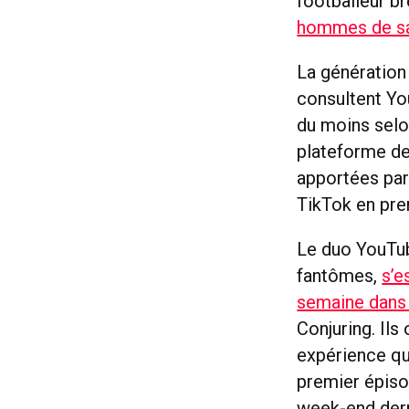
footballeur br
hommes de s
La génération
consultent Yo
du moins selo
plateforme de
apportées par 
TikTok en pre
Le duo YouTub
fantômes,
s’e
semaine dans 
Conjuring. Ils
expérience qu
premier épiso
week-end dern