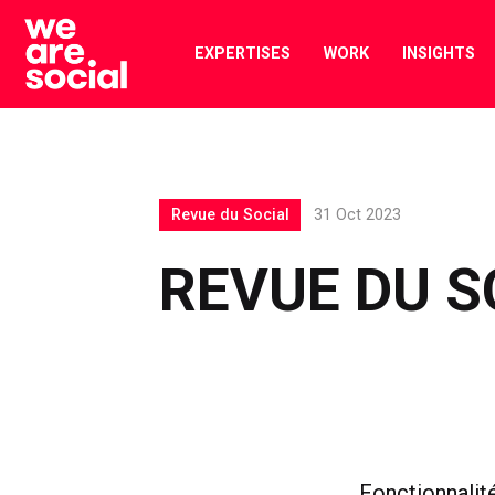
Skip
to
EXPERTISES
WORK
INSIGHTS
content
Revue du Social
31 Oct 2023
REVUE DU S
Fonctionnalit