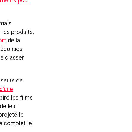
tements pour
 mais
 les produits,
ort
de la
 réponses
de classer
sseurs de
d’une
spiré les films
de leur
projeté le
hé complet le