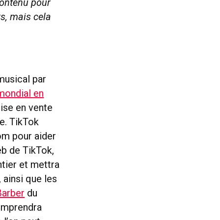
contenu pour
s, mais cela
.
musical par
mondial en
mise en vente
me. TikTok
com pour aider
eb de TikTok,
tier et mettra
, ainsi que les
arber
du
mprendra