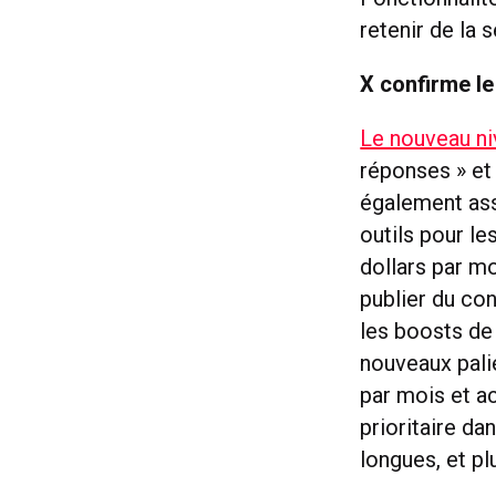
retenir de la
X confirme l
Le nouveau n
réponses » et 
également asso
outils pour le
dollars par m
publier du con
les boosts de
nouveaux palie
par mois et a
prioritaire da
longues, et pl