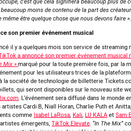
occupe, c’est que cela signifiera beaucoup plus de 
et beaucoup moins de contenu de la part des créateur
e même être quelque chose que nous devons faire »
ce son premier événement musical
ancé il y a quelques mois son service de streaming 
TikTok a annoncé son premier événement musical 
e Mix »
marqué pour la toute première fois, par la 
vénement pour les utilisateurs·trices de la platefor
à la société de technologie de billetterie Tickets.
billets, qui seront disponibles sur le nouveau site w
Mix.com
. L’événement sera diffusé dans le monde en
 artistes Cardi B, Niall Horan, Charlie Puth et Anitta
rgents comme
Isabel LaRosa
,
Kali
,
LU KALA
et
Sam B
artistes émergents,
TikTok Elevate
.
“In The Mix”
co