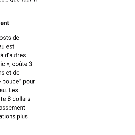
ment
osts de
au est
à d’autres
ic », coûte 3
ns et de
de pouce” pour
au. Les
te 8 dollars
classement
ations plus