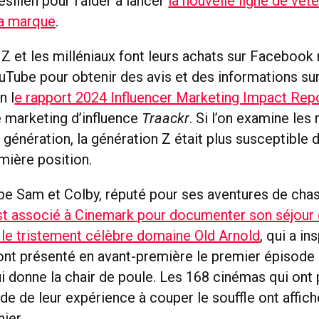
ésilien pour l’aider à lancer
la nouvelle ligne de vê
a marque
.
 Z et les milléniaux font leurs achats sur Facebook
uTube pour obtenir des avis et des informations sur
n l
e rapport 2024 Influencer Marketing Impact Rep
 marketing d’influence
Traackr
. Si l’on examine les
génération, la génération Z était plus susceptible 
mière position.
e Sam et Colby, réputé pour ses aventures de cha
st associé à Cinemark pour documenter son séjour 
le tristement célèbre domaine Old Arnold
, qui a in
 ont présenté en avant-première le premier épisode 
i donne la chair de poule. Les 168 cinémas qui ont 
de de leur expérience à couper le souffle ont affic
ier.