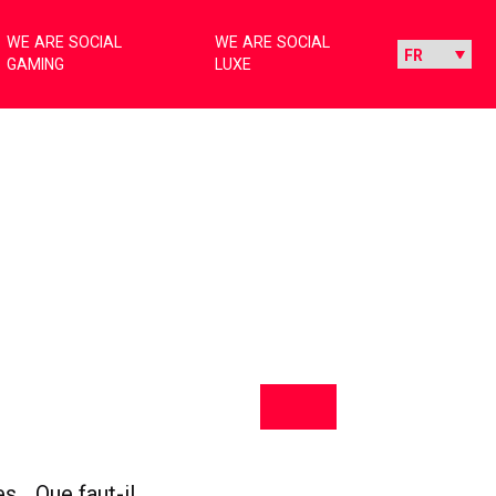
WE ARE SOCIAL
WE ARE SOCIAL
GAMING
LUXE
s… Que faut-il