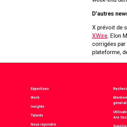
D’autres ne
X prévoit de 
XWire
. Elon 
corrigées par
plateforme, d
Expertises
Recher
Work
Mention
général
Insights
Utilisa
Talents
Are Soc
Nous rejoindre
Supplie