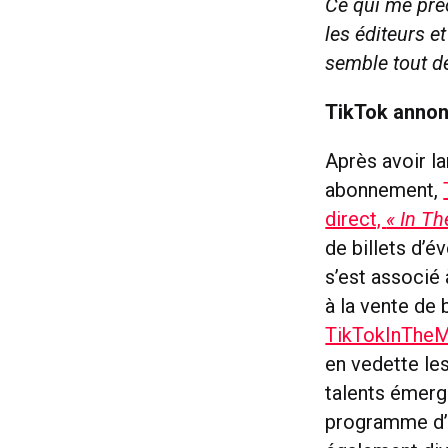
Ce qui me pré
les éditeurs 
semble tout d
TikTok annon
Après avoir l
abonnement,
direct,
« In Th
de billets d’é
s’est associé 
à la vente de 
TikTokInThe
en vedette les
talents éme
programme d’