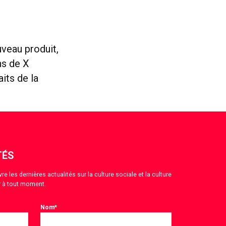
veau produit,
ns de X
its de la
TÉS
 les dernières actualités sur la culture sociale et la culture
 à tout moment.
Nom
*