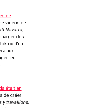
ces de
 de vidéos de
tt Navarra
,
écharger des
kTok ou d’un
era aux
ager leur
.
s était en
es de créer
 y travaillons.