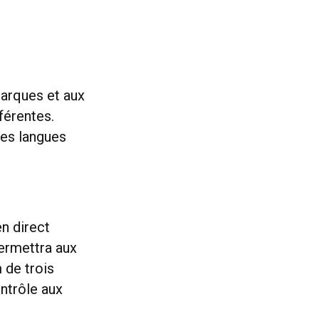
marques et aux
férentes.
Les langues
en direct
permettra aux
 de trois
ontrôle aux