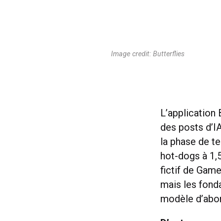
Image credit: Butterflies
L’application 
des posts d’I
la phase de t
hot-dogs à 1,5
fictif de Game
mais les fond
modèle d’abon