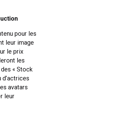
duction
ntenu pour les
nt leur image
ur le prix
deront les
 des « Stock
u d’actrices
Ces avatars
r leur