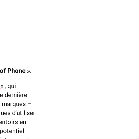
 of Phone ».
n
« , qui
e dernière
es marques –
ues d’utiliser
entoirs en
 potentiel