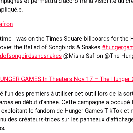
mpagnes et permettra d’accroître la visibilité du cr
mpliqué.e.
afron
time I was on the Times Square billboards for the
vie: the Ballad of Songbirds & Snakes
#hungerga
adofsongbirdsandsnakes
@Misha Safron @The Hun
UNGER GAMES In Theaters Nov 17 – The Hunger
é l’un des premiers à utiliser cet outil lors de la sor
Games
en début d’année. Cette campagne a occupé l
exploitant le fandom de Hunger Games TikTok et 
nu des créateurs·trices sur les panneaux d’affichag
es.