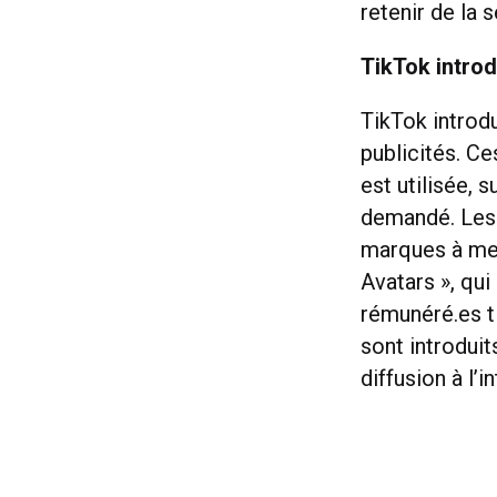
retenir de la
TikTok introd
TikTok introdu
publicités. Ce
est utilisée, 
demandé. Les 
marques à men
Avatars », qui
rémunéré.es t
sont introduit
diffusion à l’i