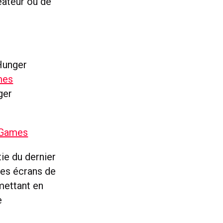
éateur ou de
 Hunger
mes
ger
 Games
tie du dernier
es écrans de
mettant en
e