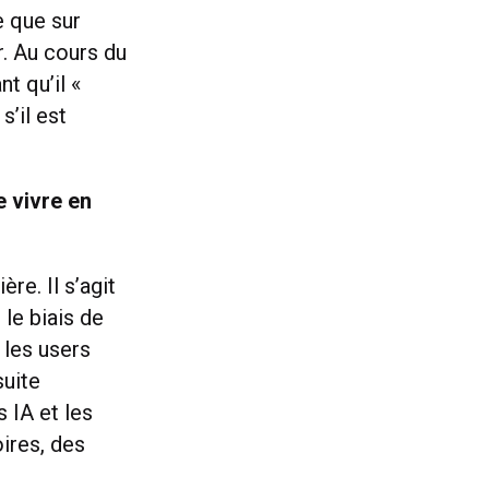
e que sur
. Au cours du
t qu’il «
’il est
e vivre en
ère. Il s’agit
 le biais de
 les users
suite
 IA et les
ires, des