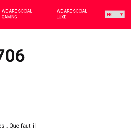
WE ARE SOCIAL
WE ARE SOCIAL
GAMING
LUXE
706
s… Que faut-il