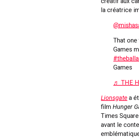
créatif aux ca
la créatrice i
@mishas
That one 
Games mo
#theball
Games
♬ THE H
Lionsgate
a ét
film
Hunger 
Times Square 
avant le conte
emblématiqu