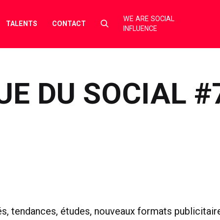
WE ARE SOCIAL
Select
TALENTS
CONTACT
INFLUENCE
to
toggle
search
form
UE DU SOCIAL #
és, tendances, études, nouveaux formats publicitaire