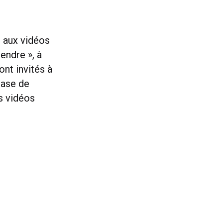
s aux vidéos
endre », à
ont invités à
 base de
es vidéos