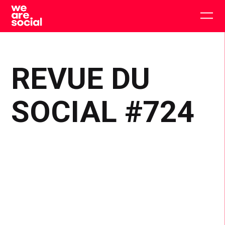
Skip
to
Togg
content
main
men
REVUE DU
SOCIAL #724