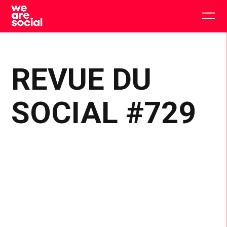
Skip
to
Togg
content
main
men
REVUE DU
SOCIAL #729