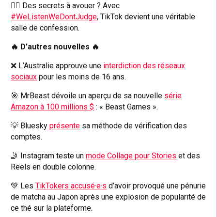
🧑‍⚖️ Des secrets à avouer ? Avec
#WeListenWeDontJudge
, TikTok devient une véritable
salle de confession.
🔥 D’autres nouvelles 🔥
❌ L’Australie approuve une
interdiction des réseaux
sociaux
pour les moins de 16 ans.
🎯 MrBeast dévoile un aperçu de sa nouvelle
série
Amazon à 100 millions $
: « Beast Games ».
💡 Bluesky
présente
sa méthode de vérification des
comptes.
🤳 Instagram teste un
mode Collage pour Stories
et des
Reels en double colonne.
💚 Les
TikTokers accusé·e·s
d’avoir provoqué une pénurie
de matcha au Japon après une explosion de popularité de
ce thé sur la plateforme.