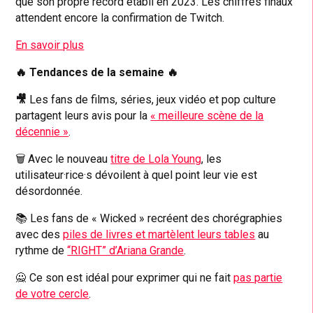
que son propre record établi en 2023. Les chiffres finaux
attendent encore la confirmation de Twitch.
En savoir plus
🔥
Tendances de la semaine
🔥
🎥
Les fans de films, séries, jeux vidéo et pop culture
partagent leurs avis pour la
« meilleure scène de la
décennie »
.
🗑️ Avec le nouveau
titre de Lola Young
, les
utilisateur·rice·s dévoilent à quel point leur vie est
désordonnée.
📚 Les fans de « Wicked » recréent des chorégraphies
avec des
piles de livres et martèlent leurs tables
au
rythme de
“RIGHT” d’Ariana Grande
.
🙅 Ce son est idéal pour exprimer qui ne fait
pas partie
de votre cercle
.