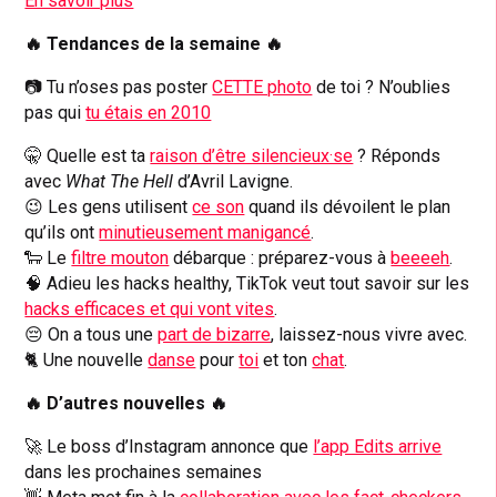
En savoir plus
🔥 Tendances de la semaine 🔥
📷 Tu n’oses pas poster
CETTE photo
de toi ? N’oublies
pas qui
tu étais en 2010
🤫 Quelle est ta
raison d’être silencieux·se
? Réponds
avec
What The Hell
d’Avril Lavigne.
😉 Les gens utilisent
ce son
quand ils dévoilent le plan
qu’ils ont
minutieusement manigancé
.
🐑 Le
filtre mouton
débarque : préparez-vous à
beeeeh
.
🧠 Adieu les hacks healthy, TikTok veut tout savoir sur les
hacks efficaces et qui vont vites
.
😔 On a tous une
part de bizarre
, laissez-nous vivre avec.
🐈 Une nouvelle
danse
pour
toi
et ton
chat
.
🔥 D’autres nouvelles 🔥
🚀 Le boss d’Instagram annonce que
l’app Edits arrive
dans les prochaines semaines