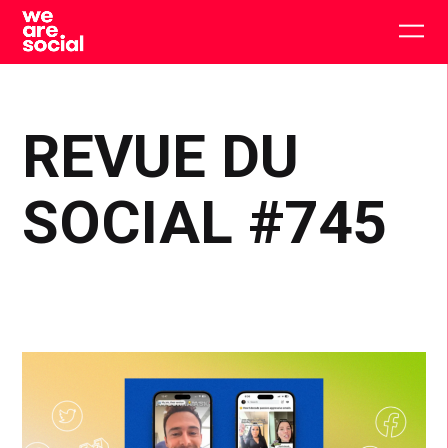
Skip
to
Togg
content
main
men
REVUE DU
SOCIAL #745