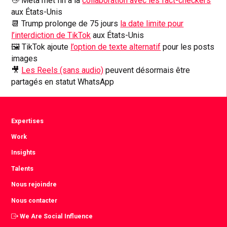
👋 Meta met fin à la
collaboration avec les fact-checkers
aux États-Unis
📆 Trump prolonge de 75 jours
la date limite pour
l’interdiction de TikTok
aux États-Unis
🖼️ TikTok ajoute
l’option de texte alternatif
pour les posts
images
🎥
Les Reels (sans audio)
peuvent désormais être
partagés en statut WhatsApp
Expertises
Work
Insights
Talents
Nous rejoindre
Nous contacter
We Are Social Influence