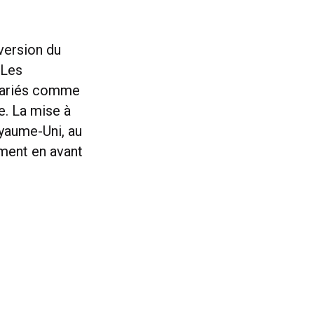
version du
 Les
 variés comme
e. La mise à
oyaume-Uni, au
ment en avant