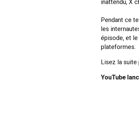
inattendu, X 
Pendant ce tem
les internaut
épisode, et l
plateformes.
Lisez la suite
YouTube lanc