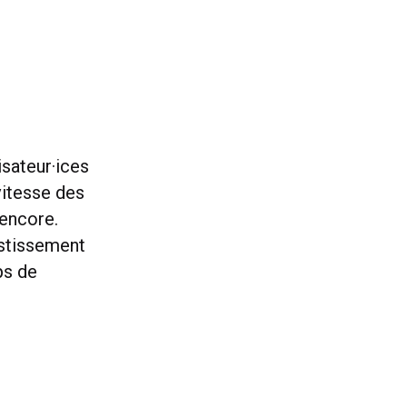
isateur·ices
vitesse des
 encore.
estissement
ps de