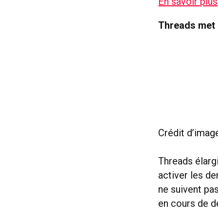
En savoir plus
Threads met 
Crédit d’imag
Threads élargi
activer les d
ne suivent pas
en cours de d