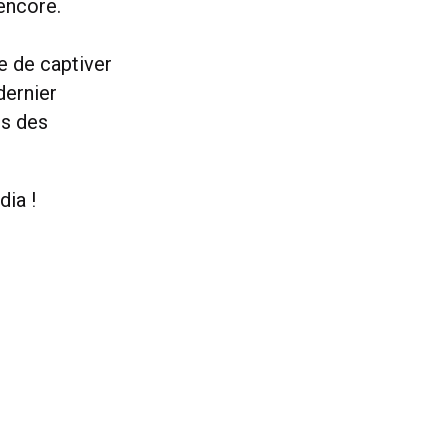
encore.
e de captiver
dernier
ns des
dia !