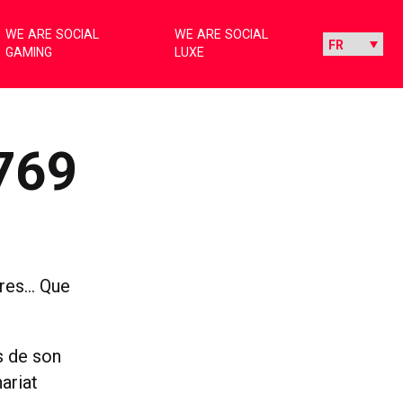
WE ARE SOCIAL
WE ARE SOCIAL
GAMING
LUXE
769
ires… Que
s de son
ariat