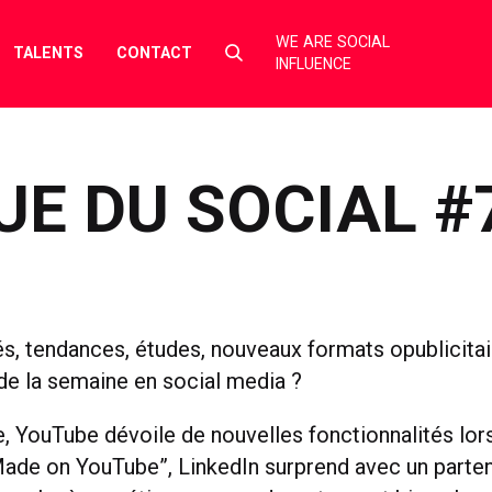
WE ARE SOCIAL
Select
TALENTS
CONTACT
INFLUENCE
to
toggle
search
form
UE DU SOCIAL #
és, tendances, études, nouveaux formats opublicita
r de la semaine en social media ?
, YouTube dévoile de nouvelles fonctionnalités lor
de on YouTube”, LinkedIn surprend avec un parten