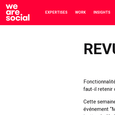
Skip
to
EXPERTISES
WORK
INSIGHTS
content
REV
Fonctionnalit
faut-il reteni
Cette semaine
événement “Ma