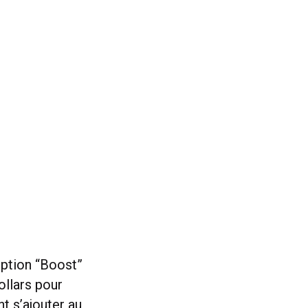
option “Boost”
ollars pour
nt s’ajouter au