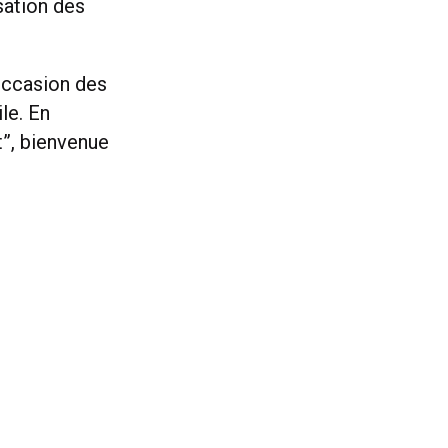
sation des
occasion des
le. En
t”, bienvenue