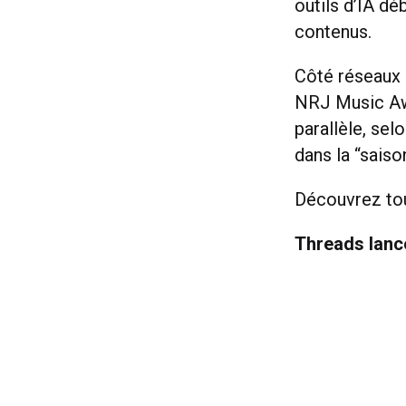
outils d’IA dé
contenus.
Côté réseaux 
NRJ Music Awar
parallèle, sel
dans la “saiso
Découvrez tou
Threads lanc