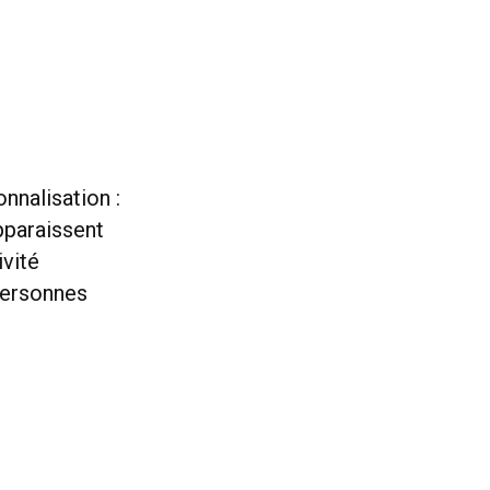
nnalisation :
apparaissent
ivité
personnes