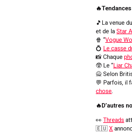
🔥Tendances 
🎵La venue du
et de la
Star 
🍿 “
Vogue Wo
💍
Le casse d
📸 Chaque
pho
🥸 Le “
Liar Ch
🙅 Selon Brit
💬 Parfois, il
chose
.
🔥D’autres no
👀
Threads
att
🇪🇺
X
annonc