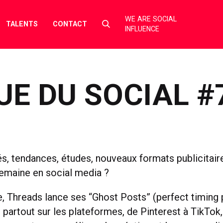
WE ARE SOCIAL
Select
TALENTS
CONTACT
INFLUENCE
to
toggle
search
form
UE DU SOCIAL #
és, tendances, études, nouveaux formats publicitaire
 semaine en social media ?
, Threads lance ses “Ghost Posts” (perfect timing 
 partout sur les plateformes, de Pinterest à TikTok