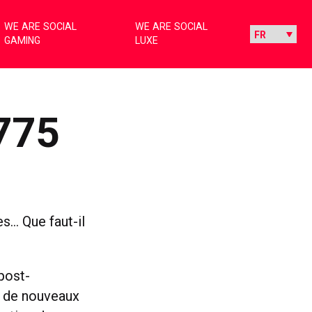
WE ARE SOCIAL
WE ARE SOCIAL
GAMING
LUXE
775
s… Que faut-il
post-
, de nouveaux