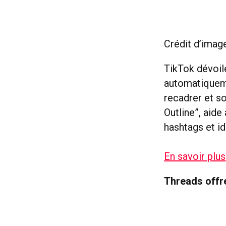
Crédit d’imag
TikTok dévoile
automatiqueme
recadrer et so
Outline”, aid
hashtags et i
En savoir plus
Threads offre