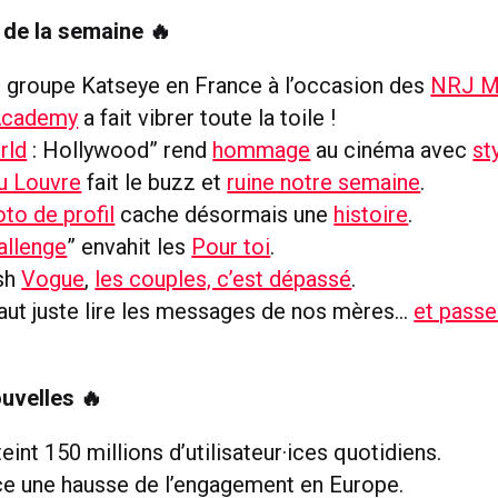
de la semaine 🔥
 groupe Katseye en France à l’occasion des
NRJ M
Academy
a fait vibrer toute la toile !
rld
: Hollywood” rend
hommage
au cinéma avec
st
u Louvre
fait le buzz et
ruine notre semaine
.
to de profil
cache désormais une
histoire
.
allenge
” envahit les
Pour toi
.
ish
Vogue
,
les couples, c’est dépassé
.
 faut juste lire les messages de nos mères…
et passe
uvelles 🔥
eint 150 millions d’utilisateur·ices quotidiens.
e une hausse de l’engagement en Europe.