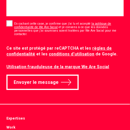
Consent
*
En cochant cette case, je confirme que j’ai lu et accepté
la politique de
confidentialité de We Are Social
et je consens à ce que les données
personnelles que j’ai soumises soient traitées par We Are Social pour me
*
contacter.
CAPTCHA
Ce site est protégé par reCAPTCHA et les
règles de
confidentialité
et les
conditions d’utilisation
de Google.
Utilisation frauduleuse de la marque We Are Social
Envoyer le message
Expertises
Work