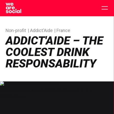
Skip
to
Togg
content
main
men
Non-profit
Addict'Aide
France
ADDICT'AIDE – THE
COOLEST DRINK
RESPONSABILITY