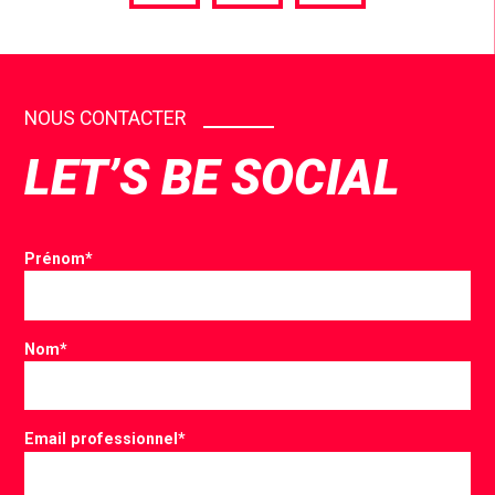
via
via
via
Facebook
Twitter
LinkedIn
NOUS CONTACTER
LET’S BE SOCIAL
Prénom
*
Nom
*
Email professionnel
*