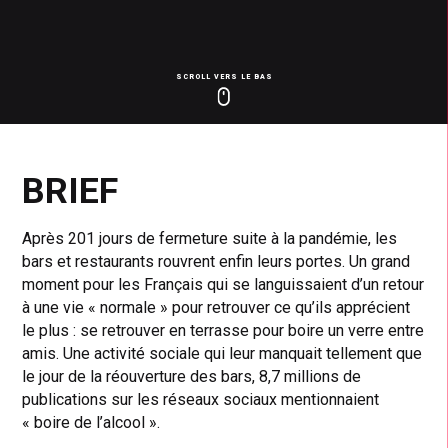
SCROLL VERS LE BAS
Click
Click
Cl
to
to
to
toggle
toggle
to
playback
volum
fu
BRIEF
Après 201 jours de fermeture suite à la pandémie, les
bars et restaurants rouvrent enfin leurs portes. Un grand
moment pour les Français qui se languissaient d’un retour
à une vie « normale » pour retrouver ce qu’ils apprécient
le plus : se retrouver en terrasse pour boire un verre entre
amis. Une activité sociale qui leur manquait tellement que
le jour de la réouverture des bars, 8,7 millions de
publications sur les réseaux sociaux mentionnaient
« boire de l’alcool ».