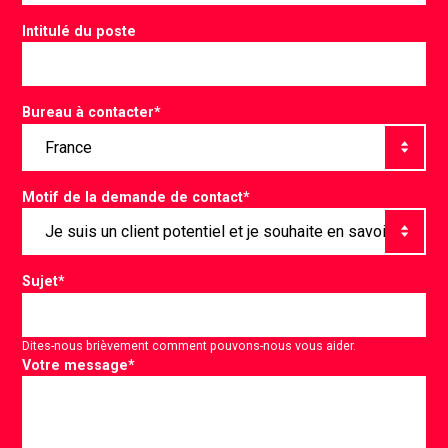
Intitulé du poste
Bureau à contacter
*
Motif de la demande de contact
*
Sujet
*
Dites-nous brièvement comment pouvons-nous vous aider.
Votre message
*