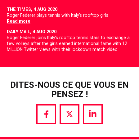
THE TIMES,
4 AUG 2020
Roger Federer plays tennis with Italy’s rooftop girls
Read more
DAILY MAIL,
4 AUG 2020
Roger Federer joins Italy’s rooftop tennis stars to exchange a
few volleys after the girls earned international fame with 12
MILLION Twitter views with their lockdown match video
DITES-NOUS CE QUE VOUS EN
PENSEZ !
Share
Share
Share
via
via
via
Facebook
Twitter
LinkedIn