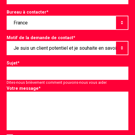
Bureau à contacter
*
Motif de la demande de contact
*
Sujet
*
Dites-nous brièvement comment pouvons-nous vous aider.
Votre message
*
Consent