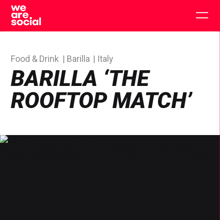
Skip
to
Togg
content
main
men
Food & Drink
Barilla
Italy
BARILLA ‘THE
ROOFTOP MATCH’