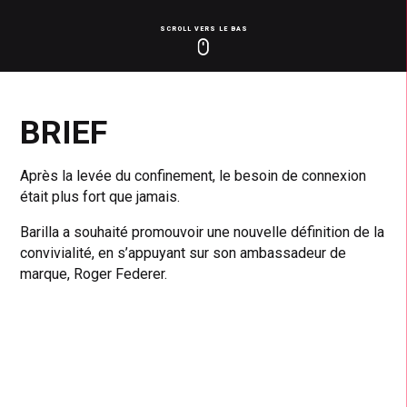
SCROLL VERS LE BAS
Click
Click
Cl
to
to
to
toggle
toggle
to
playback
volum
fu
BRIEF
Après la levée du confinement, le besoin de connexion
était plus fort que jamais.
Barilla a souhaité promouvoir une nouvelle définition de la
convivialité, en s’appuyant sur son ambassadeur de
marque, Roger Federer.