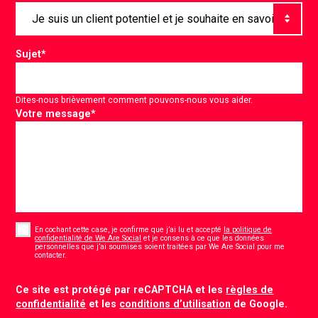
Sujet
*
Dites-nous brièvement comment pouvons-nous vous aider.
Votre message
*
Consent
*
En cochant cette case, je confirme que j’ai lu et accepté
la politique de
confidentialité de We Are Social
et je consens à ce que les données
personnelles que j’ai soumises soient traitées par We Are Social pour me
*
contacter.
CAPTCHA
Ce site est protégé par reCAPTCHA et les
règles de
confidentialité
et les
conditions d’utilisation
de Google.