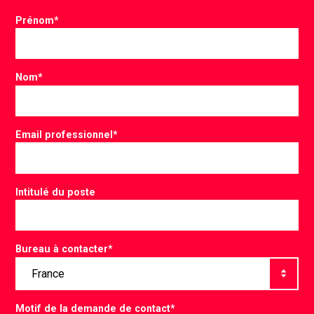
Prénom
*
Nom
*
Email professionnel
*
Intitulé du poste
Bureau à contacter
*
Motif de la demande de contact
*