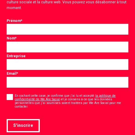
culture sociale et la culture web. Vous pouvez vous désabonner à tout
moment.
Prénom
*
Nom
*
Entreprise
Email
*
Consentement
*
En cochant cette case, je confirme que j'ai lu et accepté
la politique de
confidentialité de We Are Social
et je consens à ce que les données
personnelles que j'ai soumises soient traitées par We Are Social pour me
*
contacter.
S'inscrire