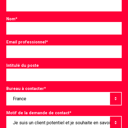
Nom
*
Email professionnel
*
Intitulé du poste
Bureau à contacter
*
Motif de la demande de contact
*