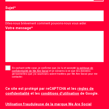
Sujet
*
Dites-nous brièvement comment pouvons-nous vous aider.
Votre message
*
Consent
*
En cochant cette case, je confirme que j’ai lu et accepté
la politique de
confidentialité de We Are Social
et je consens à ce que les données
personnelles que j’ai soumises soient traitées par We Are Social pour me
*
contacter.
CAPTCHA
Ce site est protégé par reCAPTCHA et les
règles de
confidentialité
et les
conditions d’utilisation
de Google.
Utilisation frauduleuse de la marque We Are Social