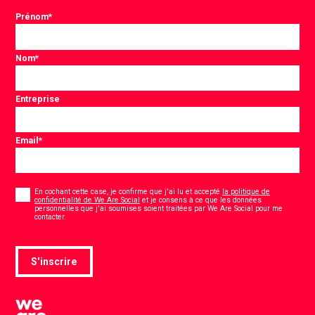
Prénom
*
Nom
*
Entreprise
Email
*
Consentement
*
En cochant cette case, je confirme que j'ai lu et accepté
la politique de
confidentialité de We Are Social
et je consens à ce que les données
personnelles que j'ai soumises soient traitées par We Are Social pour me
*
contacter.
S'inscrire