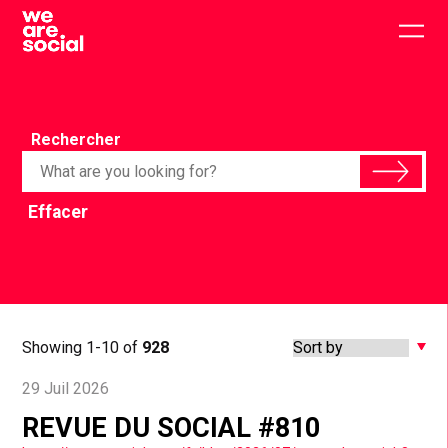
Skip
to
Togg
content
main
men
Rechercher
Effacer
Showing 1-10 of
928
29 Juil 2026
REVUE DU SOCIAL #810