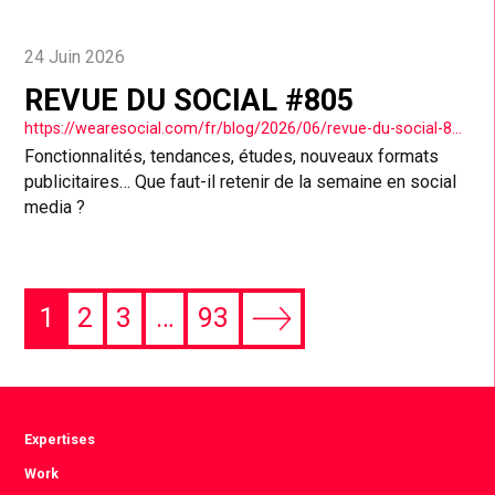
24 Juin 2026
REVUE DU SOCIAL #805
https://wearesocial.com/fr/blog/2026/06/revue-du-social-805/
Fonctionnalités, tendances, études, nouveaux formats
publicitaires… Que faut-il retenir de la semaine en social
media ?
1
2
3
…
93
Next
page
Expertises
Work