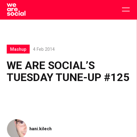
Skip
to
Togg
content
main
men
Mashup
4 Feb 2014
WE ARE SOCIAL’S
TUESDAY TUNE-UP #125
hani.kilech