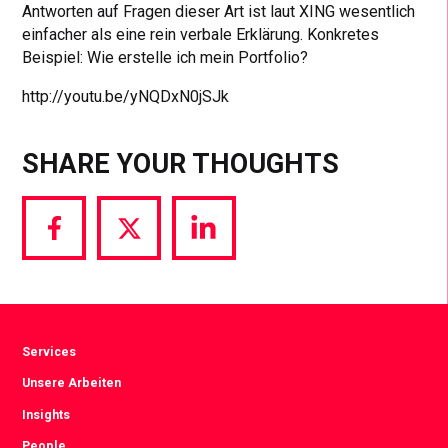
Antworten auf Fragen dieser Art ist laut XING wesentlich
einfacher als eine rein verbale Erklärung. Konkretes
Beispiel: Wie erstelle ich mein Portfolio?
http://youtu.be/yNQDxN0jSJk
SHARE YOUR THOUGHTS
Share
Share
Share
via
via
via
Facebook
Twitter
LinkedIn
Services
Unsere Arbeiten
Insights
People