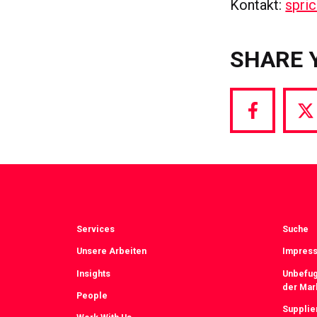
Kontakt:
spri
SHARE 
Share
S
via
vi
Facebook
T
Services
Suche
Unsere Arbeiten
Impress
Insights
Unbefug
der Mar
People
Supplie