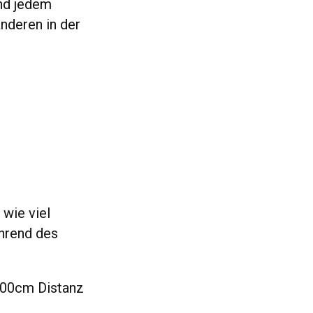
und jedem
nderen in der
 wie viel
hrend des
 200cm Distanz