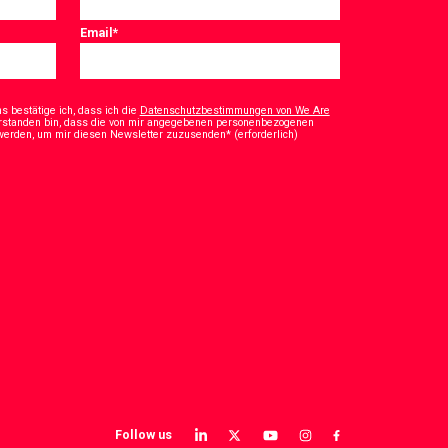
Email
*
 bestätige ich, dass ich die
Datenschutzbestimmungen von We Are
rstanden bin, dass die von mir angegebenen personenbezogenen
*
 werden, um mir diesen Newsletter zuzusenden* (erforderlich)
Follow us
View
View
View
View
View