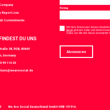
 Company
Firma
s Report Line
D&I Commitments
Consent
*
Mit dem Ankreuzen dieses Kästchens
Social
gelesen habe und damit einve
Daten von We Are Social verarbeitet
 FINDEST DU UNS
traße 38, RGB, 80469
Abonnieren
n, Germany
0 99 110 20
ituns@wearesocial.de
d
We Are Social Deutschland GmbH HRB 191914.