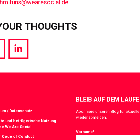
chmituns@wearesocial.de
YOUR THOUGHTS
hare
Share
a
via
witter
LinkedIn
BLEIB AUF DEM LAUF
um / Datenschutz
Abonniere unseren Blog für aktuelle 
wieder abmelden.
te und betrügerische Nutzung
ke We Are Social
Vorname
*
r Code of Conduct