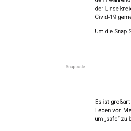
denn während 
der Linse krei
Civid-19 geme
Um die Snap S
Snapcode
Es ist großart
Leben von Men
um „safe“ zu 