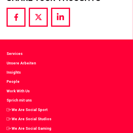
Share
Share
Share
via
via
via
Facebook
Twitter
LinkedIn
Services
Unsere Arbeiten
Insights
People
Work With Us
Sprich mit uns
We Are Social Sport
We Are Social Studios
We Are Social Gaming