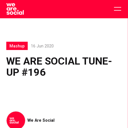
Skip
to
Togg
content
main
men
Mashup
16 Jun 2020
WE ARE SOCIAL TUNE-
UP #196
We Are Social