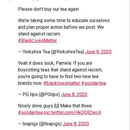
Please don’t buy our tea again.
We’re taking some time to educate ourselves
and plan proper action before we post. We
stand against racism.
#BlackLivesMatter
— Yorkshire Tea (@YorkshireTea)
June 8, 2020
Yeah it does suck, Pamela. If you are
boycotting teas that stand against racism,
you’re going to have to find two new tea
brands now.
#blacklivesmatter
#solidaritea
— PG tips (@PGtips)
June 8, 2020
Nicely done guys 🙌 Make that three
#solidaritea
pic.twitter.com/HkQQllZwc4
— teapigs (@teapigs)
June 8, 2020