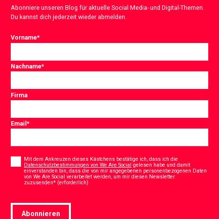
Abonniere unseren Blog für aktuelle Social Media- und Digital-Themen.
Du kannst dich jederzeit wieder abmelden.
Vorname
*
Nachname
*
Firma
Email
*
Consent
*
Mit dem Ankreuzen dieses Kästchens bestätige ich, dass ich die
Datenschutzbestimmungen von We Are Social
gelesen habe und damit
einverstanden bin, dass die von mir angegebenen personenbezogenen Daten
von We Are Social verarbeitet werden, um mir diesen Newsletter
*
zuzusenden* (erforderlich)
Abonnieren