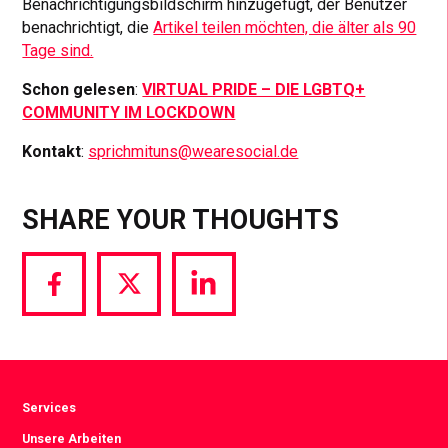
Benachrichtigungsbildschirm hinzugefügt, der Benutzer
benachrichtigt, die
Artikel teilen möchten, die älter als 90
Tage sind.
Schon gelesen
:
VIRTUAL PRIDE – DIE LGBTQ+
COMMUNITY IM LOCKDOWN
Kontakt
:
sprichmituns@wearesocial.de
SHARE YOUR THOUGHTS
Share
Share
Share
via
via
via
Facebook
Twitter
LinkedIn
Services
Unsere Arbeiten