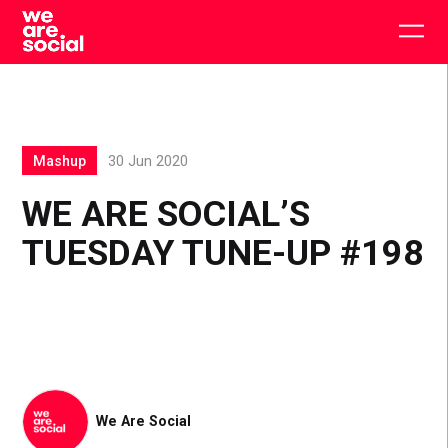
Skip
to
Togg
content
main
men
Mashup
30 Jun 2020
WE ARE SOCIAL’S
TUESDAY TUNE-UP #198
We Are Social