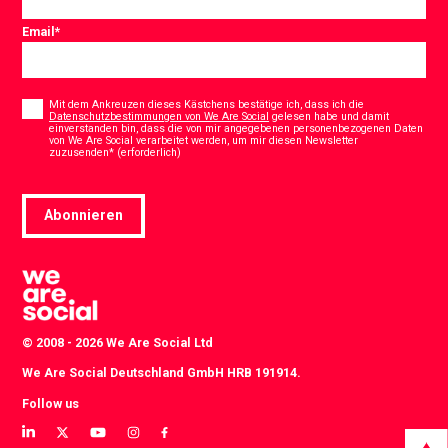
Email
*
Consent
*
Mit dem Ankreuzen dieses Kästchens bestätige ich, dass ich die
Datenschutzbestimmungen von We Are Social
gelesen habe und damit
einverstanden bin, dass die von mir angegebenen personenbezogenen Daten
von We Are Social verarbeitet werden, um mir diesen Newsletter
*
zuzusenden* (erforderlich)
Abonnieren
© 2008 - 2026 We Are Social Ltd
We Are Social Deutschland GmbH HRB 191914.
Follow us
View
View
View
View
View