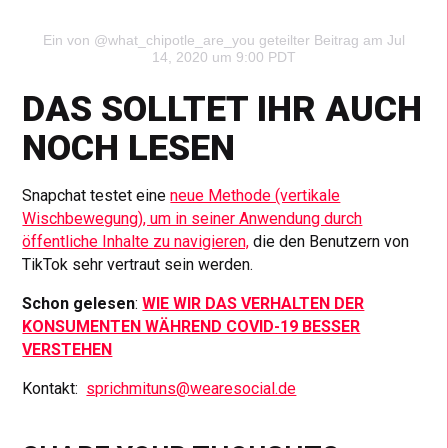
Ein von @what_chipotle_are_you geteilter Beitrag
am Jul
14, 2020 um 9:00 PDT
DAS SOLLTET IHR AUCH
NOCH LESEN
Snapchat testet eine
neue Methode (vertikale
Wischbewegung), um in seiner Anwendung durch
öffentliche Inhalte zu navigieren,
die den Benutzern von
TikTok sehr vertraut sein werden.
Schon gelesen
:
WIE WIR DAS VERHALTEN DER
KONSUMENTEN WÄHREND COVID-19 BESSER
VERSTEHEN
Kontakt:
sprichmituns@wearesocial.de