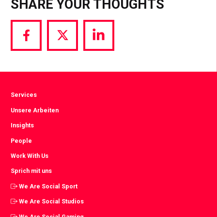
SHARE YOUR THOUGHTS
Share
Share
Share
via
via
via
Facebook
Twitter
LinkedIn
Services
Unsere Arbeiten
Insights
People
Work With Us
Sprich mit uns
We Are Social Sport
We Are Social Studios
We Are Social Gaming