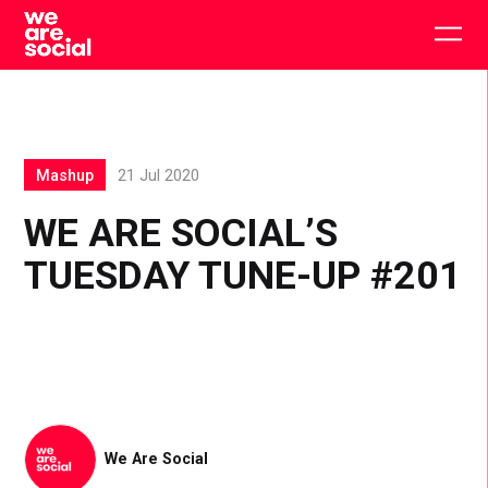
Skip
to
Togg
content
main
men
Mashup
21 Jul 2020
WE ARE SOCIAL’S
TUESDAY TUNE-UP #201
We Are Social