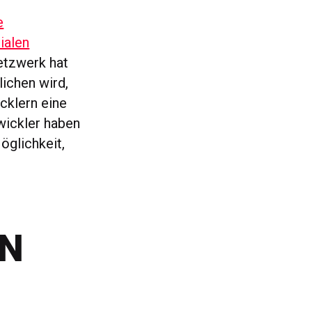
e
ialen
Netzwerk hat
lichen wird,
cklern eine
twickler haben
öglichkeit,
EN