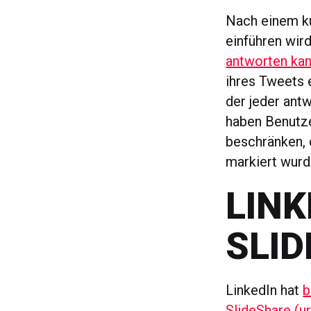
Nach einem ku
einführen wir
antworten ka
ihres Tweets e
der jeder ant
haben Benutze
beschränken, d
markiert wurd
LINK
SLI
LinkedIn hat
b
SlideShare (u