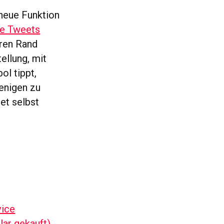
 neue Funktion
re Tweets
eren Rand
ellung, mit
ol tippt,
enigen zu
eet selbst
vice
lar gekauft)