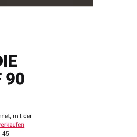
IE
 90
net, mit der
verkaufen
n 45