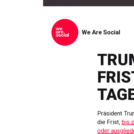
We Are Social
TRU
FRIS
TAG
Präsident Tru
die Frist,
bis 
oder ausglied