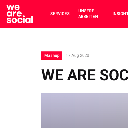
Skip
to
UNSERE
SERVICES
INSIGH
ARBEITEN
content
Mashup
17 Aug 2020
WE ARE SOC