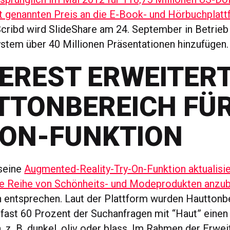
t genannten Preis an die E-Book- und Hörbuchplatt
Scribd wird SlideShare am 24. September in Betrie
tem über 40 Millionen Präsentationen hinzufügen.
EREST ERWEITER
TONBEREICH FÜR
-ON-FUNKTION
 seine
Augmented-Reality-Try-On-Funktion aktualisie
ne Reihe von Schönheits- und Modeprodukten anzub
 entsprechen. Laut der Plattform wurden Hauttonb
a fast 60 Prozent der Suchanfragen mit “Haut” eine
, z. B. dunkel, oliv oder blass. Im Rahmen der Erwe