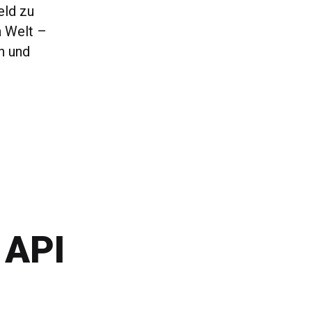
eld zu
n Welt –
h und
 API