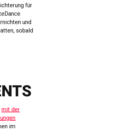
ichterung für
yteDance
rnichten und
atten, sobald
ENTS
,
mit der
tungen
hmen im