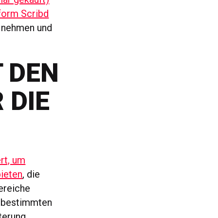
form Scribd
b nehmen und
T DEN
 DIE
rt, um
ieten
, die
ereiche
n bestimmten
iterung