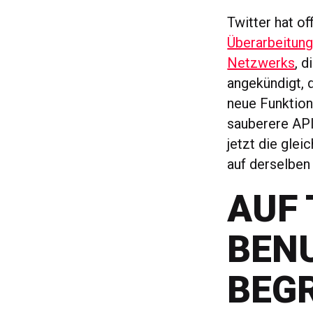
Twitter hat of
Überarbeitung
Netzwerks
, 
angekündigt, 
neue Funktion
sauberere API
jetzt die gle
auf derselben
AUF
BEN
BEG