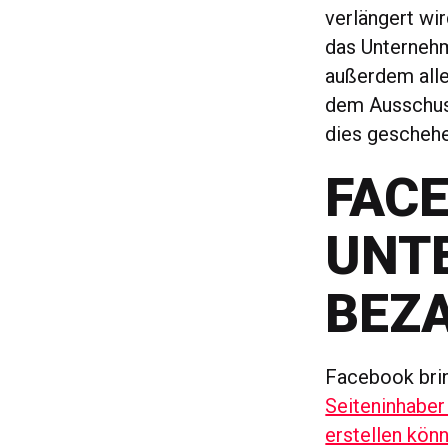
verlängert wi
das Unterneh
außerdem alle
dem Ausschuss
dies geschehe
FACE
UNT
BEZ
Facebook brin
Seiteninhaber
erstellen kön