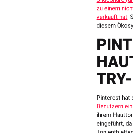
zu einem nich
verkauft hat
. 
diesem Ökosys
PINT
HAUT
TRY
Pinterest hat
Benutzern ei
ihrem Hautton
eingeführt, d
Ton enthielten